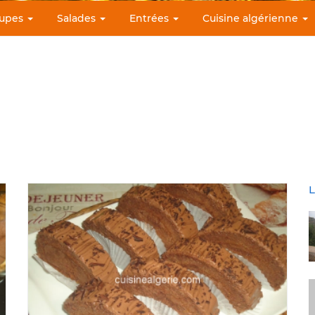
upes
Salades
Entrées
Cuisine algérienne
L