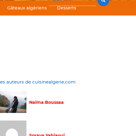
for:
Gâteaux algériens
Desserts
es auteurs de cuisinealgerie.com
Naima Boussaa
Soraya Yahiaoui