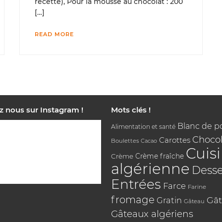
recette), Pour la mousse au chocolat : 200
[…]
READ MORE
z nous sur Instagram !
Mots clés !
Blanc de p
Alimentation et santé
Chocol
Carottes
Boulettes
Cacao
Cuis
Crème
Crème fraîche
algérienne
Desse
Entrées
Farce
Farine
fromage
Gât
Gratin
Gâteau
Gâteaux algériens