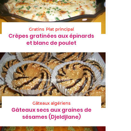
Gratins
Plat principal
Crêpes gratinées aux épinards
et blanc de poulet
Gâteaux algériens
Gâteaux secs aux graines de
sésames (Djeldjlane)