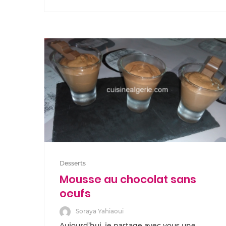
Desserts
Mousse au chocolat sans
oeufs
Soraya Yahiaoui
Aujourd’hui, je partage avec vous une