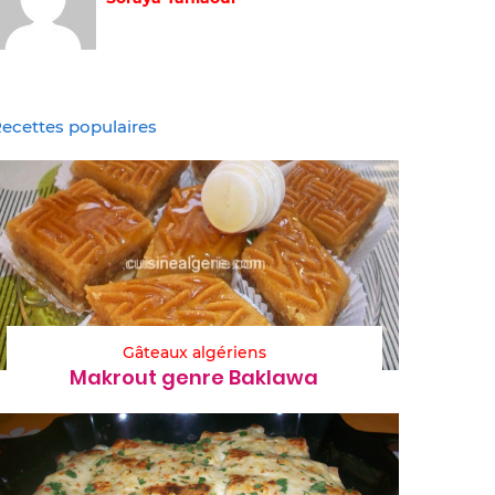
ecettes populaires
Gâteaux algériens
Makrout genre Baklawa