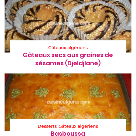
Gâteaux algériens
Gâteaux secs aux graines de
sésames (Djeldjlane)
Desserts
Gâteaux algériens
Basboussa