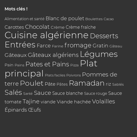
Mots clés !
Blanc de poulet
Alimentation et santé
Boulettes
Cacao
Chocolat
Carottes
Crème
Crème fraîche
Cuisine algérienne
Desserts
Entrées
fromage
Farce
Gratin
Farine
Gâteau
Légumes
Gâteaux algériens
Gâteaux
Plat
Pates et Pains
Pain
Pains
Pizza
principal
Pommes de
Plats faciles
Poivrons
Poulet
Ramadan
terre
Pâte
riz
Pâtes
Sablés
Salés
Sauce
Sauce
Sauce blanche
Sauce rouge
Santé
Tajine
Volailles
tomate
Viande hachée
viande
Épinards
Œufs