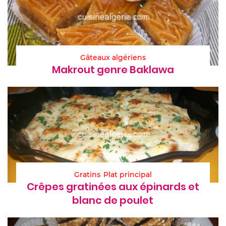
Gâteaux algériens
Makrout genre Baklawa
Gratins
Plat principal
Crêpes gratinées aux épinards et
blanc de poulet