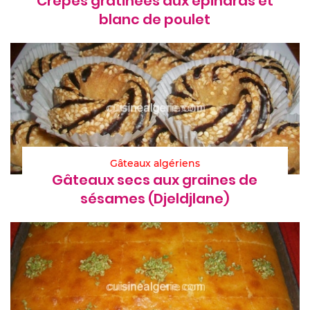
Crêpes gratinées aux épinards et
blanc de poulet
Gâteaux algériens
Gâteaux secs aux graines de
sésames (Djeldjlane)