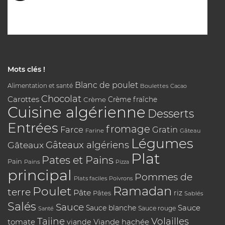
Mots clés !
Blanc de poulet
Alimentation et santé
Boulettes
Cacao
Chocolat
Carottes
Crème
Crème fraîche
Cuisine algérienne
Desserts
Entrées
fromage
Farce
Gratin
Farine
Gâteau
Légumes
Gâteaux algériens
Gâteaux
Plat
Pates et Pains
Pain
Pains
Pizza
principal
Pommes de
Plats faciles
Poivrons
Poulet
Ramadan
terre
Pâte
riz
Pâtes
Sablés
Salés
Sauce
Sauce
Sauce blanche
Sauce rouge
Santé
Tajine
Volailles
tomate
Viande hachée
viande