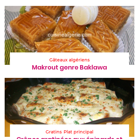
Gâteaux algériens
Makrout genre Baklawa
Gratins
Plat principal