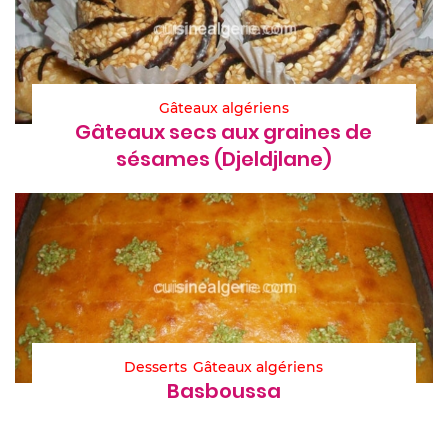
Gâteaux algériens
Gâteaux secs aux graines de
sésames (Djeldjlane)
Desserts
Gâteaux algériens
Basboussa