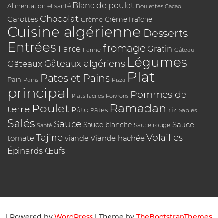
Blanc de poulet
Alimentation et santé
Boulettes
Cacao
Chocolat
Carottes
Crème
Crème fraîche
Cuisine algérienne
Desserts
Entrées
fromage
Farce
Gratin
Farine
Gâteau
Légumes
Gâteaux algériens
Gâteaux
Plat
Pates et Pains
Pain
Pains
Pizza
principal
Pommes de
Plats faciles
Poivrons
Poulet
Ramadan
terre
Pâte
riz
Pâtes
Sablés
Salés
Sauce
Sauce
Sauce blanche
Sauce rouge
Santé
Tajine
Volailles
tomate
Viande hachée
viande
Épinards
Œufs
| Powered by
WordPress
| Theme by
TheBootstrapThemes