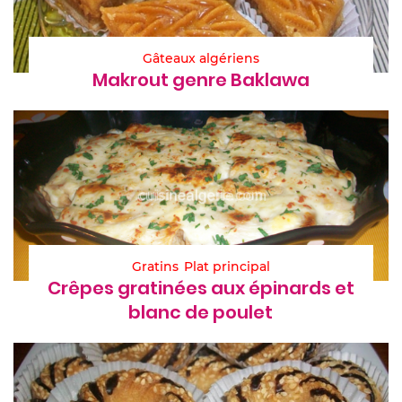
Gâteaux algériens
Makrout genre Baklawa
Gratins
Plat principal
Crêpes gratinées aux épinards et
blanc de poulet