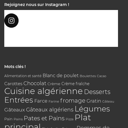
Rejoignez nous sur Instagram !
Mots clés !
Blanc de poulet
Alimentation et santé
Boulettes
Cacao
Chocolat
Carottes
Crème
Crème fraîche
Cuisine algérienne
Desserts
Entrées
fromage
Farce
Gratin
Farine
Gâteau
Légumes
Gâteaux algériens
Gâteaux
Plat
Pates et Pains
Pain
Pains
Pizza
principal
Pommes de