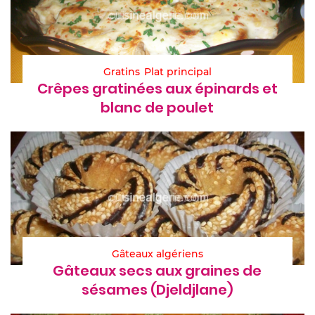
Gratins
Plat principal
Crêpes gratinées aux épinards et
blanc de poulet
Gâteaux algériens
Gâteaux secs aux graines de
sésames (Djeldjlane)