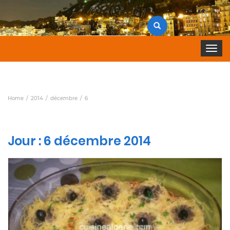
Search
for:
Toggle 
Home
2014
décembre
6
Jour :
6 décembre 2014