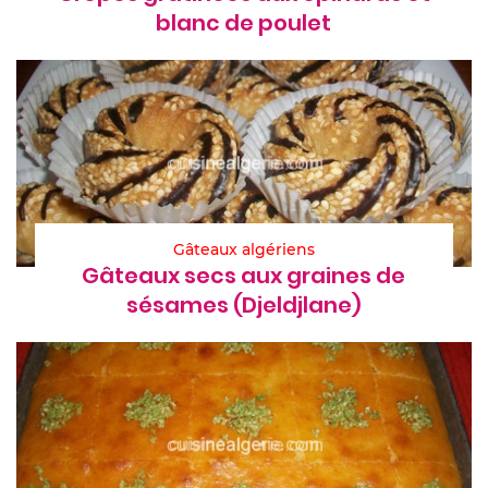
blanc de poulet
Gâteaux algériens
Gâteaux secs aux graines de
sésames (Djeldjlane)