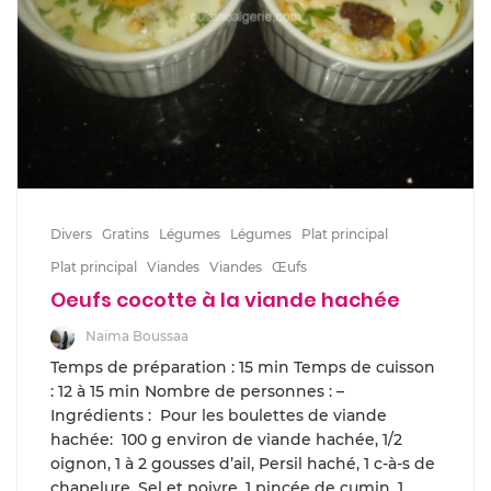
Divers
Gratins
Légumes
Légumes
Plat principal
Plat principal
Viandes
Viandes
Œufs
Oeufs cocotte à la viande hachée
Naima Boussaa
Temps de préparation : 15 min Temps de cuisson
: 12 à 15 min Nombre de personnes : –
Ingrédients : Pour les boulettes de viande
hachée: 100 g environ de viande hachée, 1/2
oignon, 1 à 2 gousses d’ail, Persil haché, 1 c-à-s de
chapelure, Sel et poivre, 1 pincée de cumin, 1