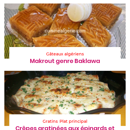
Gâteaux algériens
Makrout genre Baklawa
Gratins
Plat principal
Crêpes gratinées aux épinards et