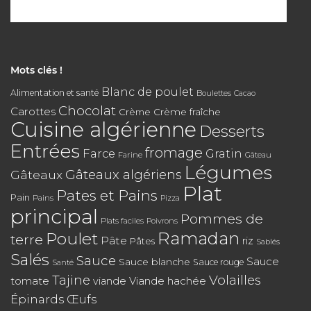
Mots clés !
Blanc de poulet
Alimentation et santé
Boulettes
Cacao
Chocolat
Carottes
Crème
Crème fraîche
Cuisine algérienne
Desserts
Entrées
fromage
Farce
Gratin
Farine
Gâteau
Légumes
Gâteaux algériens
Gâteaux
Plat
Pates et Pains
Pain
Pains
Pizza
principal
Pommes de
Plats faciles
Poivrons
Poulet
Ramadan
terre
Pâte
riz
Pâtes
Sablés
Salés
Sauce
Sauce
Sauce blanche
Sauce rouge
Santé
Tajine
Volailles
tomate
Viande hachée
viande
Épinards
Œufs