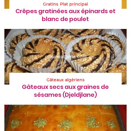
Gratins
Plat principal
Crêpes gratinées aux épinards et
blanc de poulet
Gâteaux algériens
Gâteaux secs aux graines de
sésames (Djeldjlane)