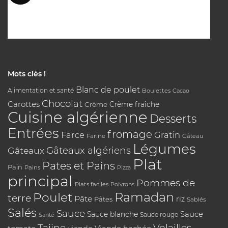
Mots clés !
Blanc de poulet
Alimentation et santé
Boulettes
Cacao
Chocolat
Carottes
Crème
Crème fraîche
Cuisine algérienne
Desserts
Entrées
fromage
Farce
Gratin
Farine
Gâteau
Légumes
Gâteaux algériens
Gâteaux
Plat
Pates et Pains
Pain
Pains
Pizza
principal
Pommes de
Plats faciles
Poivrons
Poulet
Ramadan
terre
Pâte
riz
Pâtes
Sablés
Salés
Sauce
Sauce
Sauce blanche
Sauce rouge
Santé
Tajine
Volailles