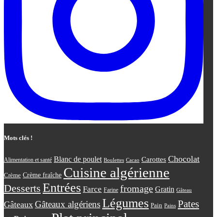
Mots clés !
Chocolat
Blanc de poulet
Carottes
Alimentation et santé
Boulettes
Cacao
Cuisine algérienne
Crème
Crème fraîche
Entrées
Desserts
fromage
Farce
Gratin
Farine
Gâteau
Légumes
Pates
Gâteaux algériens
Gâteaux
Pain
Pains