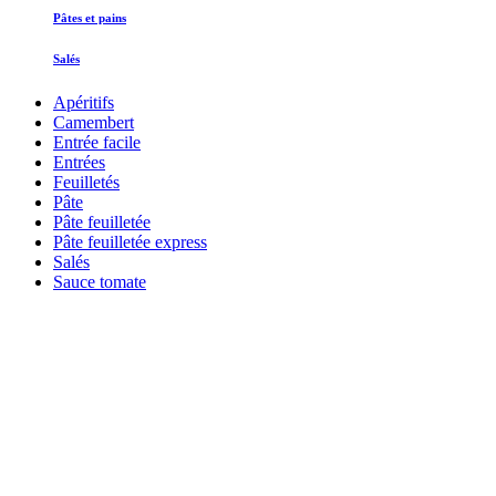
Pâtes et pains
Salés
Apéritifs
Camembert
Entrée facile
Entrées
Feuilletés
Pâte
Pâte feuilletée
Pâte feuilletée express
Salés
Sauce tomate