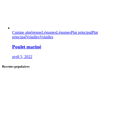
Cuisine algérienne
Légumes
Légumes
Plat principal
Plat
principal
Volailles
Volailles
Poulet mariné
avril 5, 2022
Recettes populaires