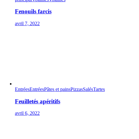
Fenouils farcis
avril 7, 2022
Entrées
Entrées
Pâtes et pains
Pizzas
Salés
Tartes
Feuilletés apéritifs
avril 6, 2022