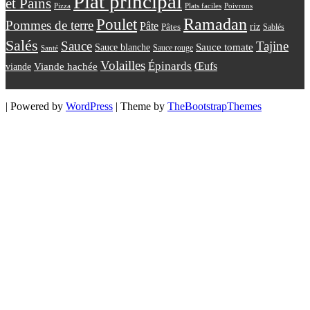
Plat principal
et Pains
Plats faciles
Poivrons
Pizza
Ramadan
Poulet
Pommes de terre
Pâte
riz
Pâtes
Sablés
Salés
Sauce
Tajine
Sauce tomate
Sauce blanche
Sauce rouge
Santé
Volailles
Épinards
Œufs
viande
Viande hachée
| Powered by
WordPress
| Theme by
TheBootstrapThemes