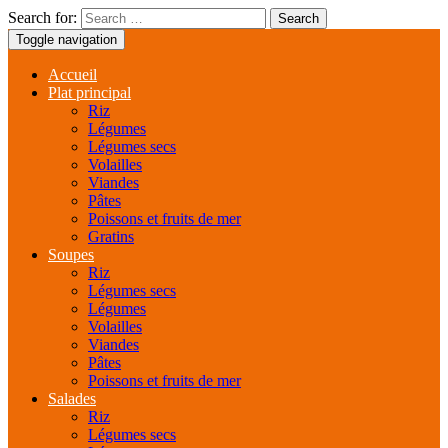
Search for:
Toggle navigation
Accueil
Plat principal
Riz
Légumes
Légumes secs
Volailles
Viandes
Pâtes
Poissons et fruits de mer
Gratins
Soupes
Riz
Légumes secs
Légumes
Volailles
Viandes
Pâtes
Poissons et fruits de mer
Salades
Riz
Légumes secs