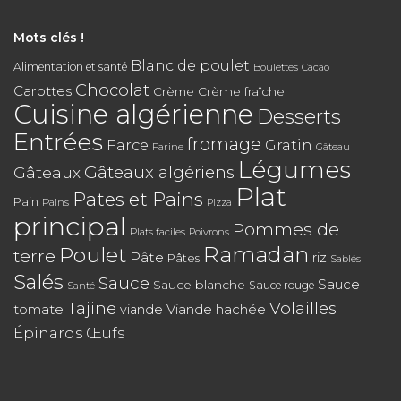
Mots clés !
Blanc de poulet
Alimentation et santé
Boulettes
Cacao
Chocolat
Carottes
Crème
Crème fraîche
Cuisine algérienne
Desserts
Entrées
fromage
Farce
Gratin
Farine
Gâteau
Légumes
Gâteaux algériens
Gâteaux
Plat
Pates et Pains
Pain
Pains
Pizza
principal
Pommes de
Plats faciles
Poivrons
Poulet
Ramadan
terre
Pâte
riz
Pâtes
Sablés
Salés
Sauce
Sauce
Sauce blanche
Sauce rouge
Santé
Tajine
Volailles
tomate
Viande hachée
viande
Épinards
Œufs