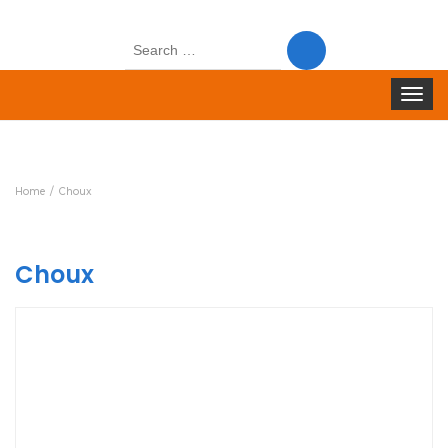
Search
for:
Toggle
navigat
Home
Choux
Choux