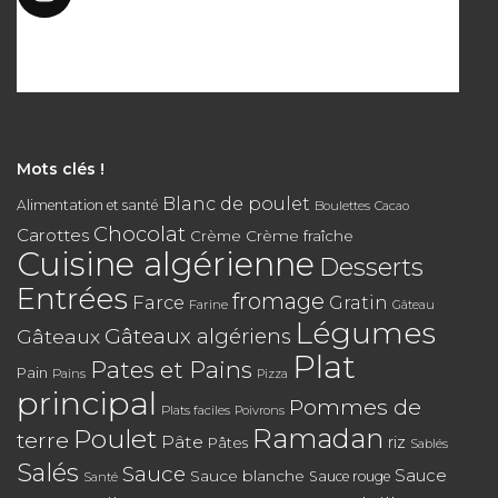
Mots clés !
Blanc de poulet
Alimentation et santé
Boulettes
Cacao
Chocolat
Carottes
Crème
Crème fraîche
Cuisine algérienne
Desserts
Entrées
fromage
Farce
Gratin
Farine
Gâteau
Légumes
Gâteaux algériens
Gâteaux
Plat
Pates et Pains
Pain
Pains
Pizza
principal
Pommes de
Plats faciles
Poivrons
Poulet
Ramadan
terre
Pâte
riz
Pâtes
Sablés
Salés
Sauce
Sauce
Sauce blanche
Sauce rouge
Santé