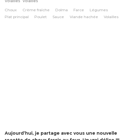
Volailles
Volailles
Choux
Crème fraîche
Dolma
Farce
Légumes
Plat principal
Poulet
Sauce
Viande hachée
Volailles
Aujourd’hui, je partage avec vous une nouvelle
recette de choux farcis au four. Un vrai délice !!!