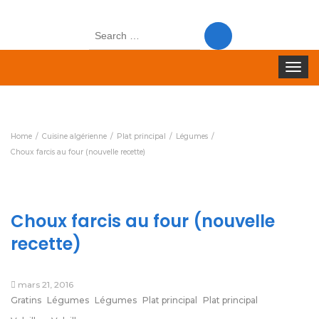
Search
for:
Toggle
navigat
Home
Cuisine algérienne
Plat principal
Légumes
Choux farcis au four (nouvelle recette)
Choux farcis au four (nouvelle
recette)
mars 21, 2016
Gratins
Légumes
Légumes
Plat principal
Plat principal