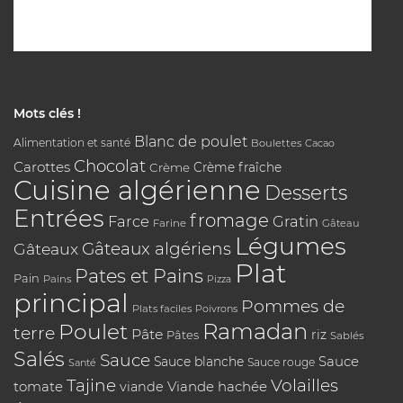
Mots clés !
Blanc de poulet
Alimentation et santé
Boulettes
Cacao
Chocolat
Carottes
Crème
Crème fraîche
Cuisine algérienne
Desserts
Entrées
fromage
Farce
Gratin
Farine
Gâteau
Légumes
Gâteaux algériens
Gâteaux
Plat
Pates et Pains
Pain
Pains
Pizza
principal
Pommes de
Plats faciles
Poivrons
Poulet
Ramadan
terre
Pâte
riz
Pâtes
Sablés
Salés
Sauce
Sauce
Sauce blanche
Sauce rouge
Santé
Tajine
Volailles
tomate
Viande hachée
viande