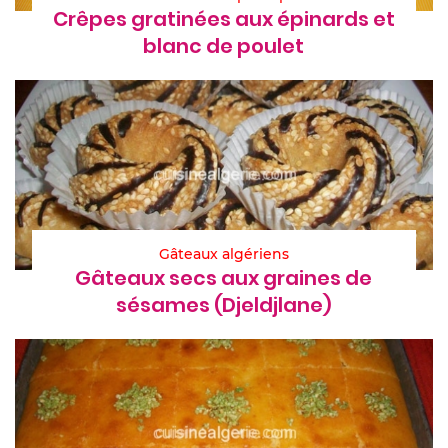
Crêpes gratinées aux épinards et
blanc de poulet
Gâteaux algériens
Gâteaux secs aux graines de
sésames (Djeldjlane)