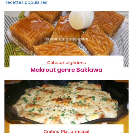
Recettes populaires
Gâteaux algériens
Makrout genre Baklawa
Gratins
Plat principal