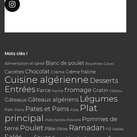
Mots clés !
Blanc de poulet
Alimentation et santé
Boulettes
Cacao
Chocolat
Carottes
Crème
Crème fraîche
Cuisine algérienne
Desserts
Entrées
fromage
Farce
Gratin
Farine
Gâteau
Légumes
Gâteaux algériens
Gâteaux
Plat
Pates et Pains
Pain
Pains
Pizza
principal
Pommes de
Plats faciles
Poivrons
Poulet
Ramadan
terre
Pâte
riz
Pâtes
Sablés