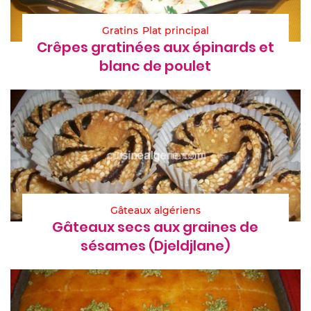
Gratins
Plat principal
Crêpes gratinées aux épinards et
blanc de poulet
Gâteaux algériens
Gâteaux secs aux graines de
sésames (Djeldjlane)