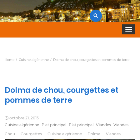
Search
for:
Toggle 
Home
Cuisine algérienne
Dolma de chou, courgettes et pommes de terre
Dolma de chou, courgettes et
pommes de terre
octobre 21, 2013
Cuisine algérienne
Plat principal
Plat principal
Viandes
Viandes
Chou
Courgettes
Cuisine algérienne
Dolma
Viandes