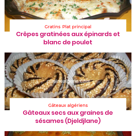
Gratins
Plat principal
Crêpes gratinées aux épinards et
blanc de poulet
Gâteaux algériens
Gâteaux secs aux graines de
sésames (Djeldjlane)