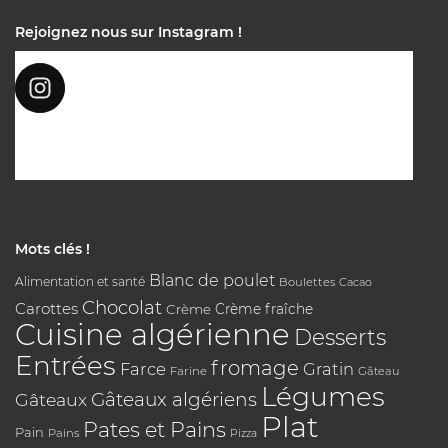
Rejoignez nous sur Instagram !
Mots clés !
Blanc de poulet
Alimentation et santé
Boulettes
Cacao
Chocolat
Carottes
Crème
Crème fraîche
Cuisine algérienne
Desserts
Entrées
fromage
Farce
Gratin
Farine
Gâteau
Légumes
Gâteaux algériens
Gâteaux
Plat
Pates et Pains
Pain
Pains
Pizza