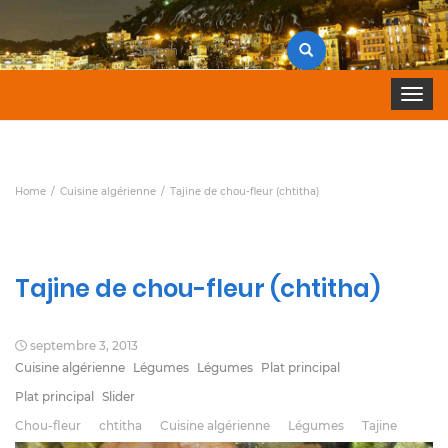
Search
for:
Toggle 
Home
Cuisine algérienne
Tajine de chou-fleur (chtitha)
Tajine de chou-fleur (chtitha)
septembre 3, 2013
Cuisine algérienne
Légumes
Légumes
Plat principal
Plat principal
Slider
Chou-fleur
chtitha
Cuisine algérienne
Légumes
Tajine