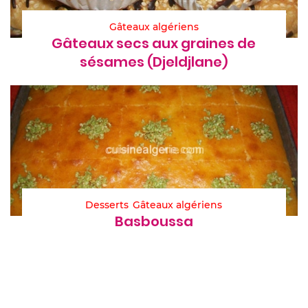
Gâteaux algériens
Gâteaux secs aux graines de
sésames (Djeldjlane)
Desserts
Gâteaux algériens
Basboussa