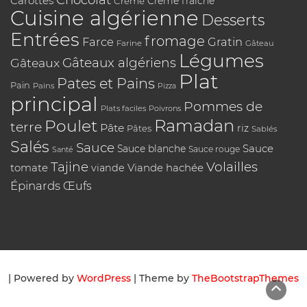
Carottes
Crème
Crème fraîche
Cuisine algérienne
Desserts
Entrées
fromage
Farce
Gratin
Farine
Gâteau
Légumes
Gâteaux algériens
Gâteaux
Plat
Pates et Pains
Pain
Pains
Pizza
principal
Pommes de
Plats faciles
Poivrons
Poulet
Ramadan
terre
Pâte
riz
Pâtes
Sablés
Salés
Sauce
Sauce
Sauce blanche
Sauce rouge
Santé
Tajine
Volailles
tomate
Viande hachée
viande
Épinards
Œufs
| Powered by
WordPress
| Theme by
TheBootstrapThemes