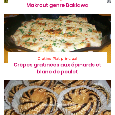
Makrout genre Baklawa
Gratins
Plat principal
Crêpes gratinées aux épinards et
blanc de poulet