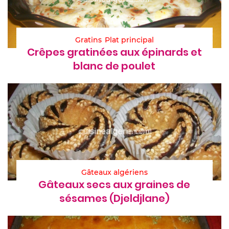
Gratins
Plat principal
Crêpes gratinées aux épinards et
blanc de poulet
Gâteaux algériens
Gâteaux secs aux graines de
sésames (Djeldjlane)