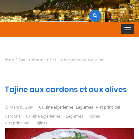
Search
for:
Toggle 
Home
Cuisine algérienne
Tajine aux cardons et aux olives
Tajine aux cardons et aux olives
mars 15, 2014
Cuisine algérienne
Légumes
Plat principal
Cardons
Cuisine algérienne
Légumes
Olives
Plat principal
Tajines