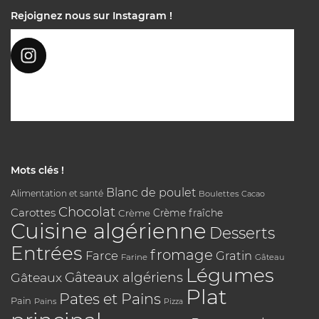
Rejoignez nous sur Instagram !
Mots clés !
Blanc de poulet
Alimentation et santé
Boulettes
Cacao
Chocolat
Carottes
Crème
Crème fraîche
Cuisine algérienne
Desserts
Entrées
fromage
Farce
Gratin
Farine
Gâteau
Légumes
Gâteaux algériens
Gâteaux
Plat
Pates et Pains
Pain
Pains
Pizza