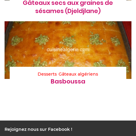
Gâteaux secs aux graines de
sésames (Djeldjlane)
Desserts
Gâteaux algériens
Basboussa
Rejoignez nous sur Facebook !