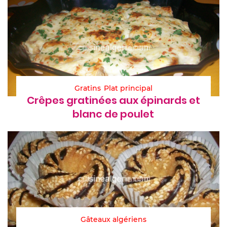
Gratins
Plat principal
Crêpes gratinées aux épinards et
blanc de poulet
Gâteaux algériens