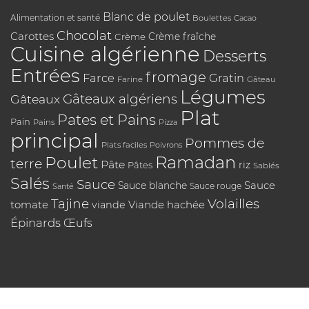
Blanc de poulet
Alimentation et santé
Boulettes
Cacao
Chocolat
Carottes
Crème
Crème fraîche
Cuisine algérienne
Desserts
Entrées
fromage
Farce
Gratin
Farine
Gâteau
Légumes
Gâteaux algériens
Gâteaux
Plat
Pates et Pains
Pain
Pains
Pizza
principal
Pommes de
Plats faciles
Poivrons
Poulet
Ramadan
terre
Pâte
riz
Pâtes
Sablés
Salés
Sauce
Sauce
Sauce blanche
Sauce rouge
Santé
Tajine
Volailles
tomate
Viande hachée
viande
Épinards
Œufs