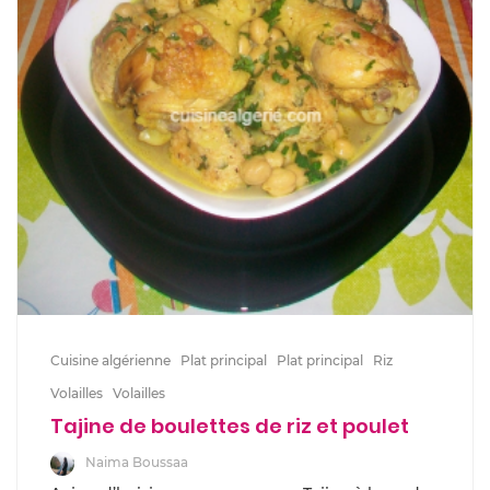
Cuisine algérienne
Plat principal
Plat principal
Riz
Volailles
Volailles
Tajine de boulettes de riz et poulet
Naima Boussaa