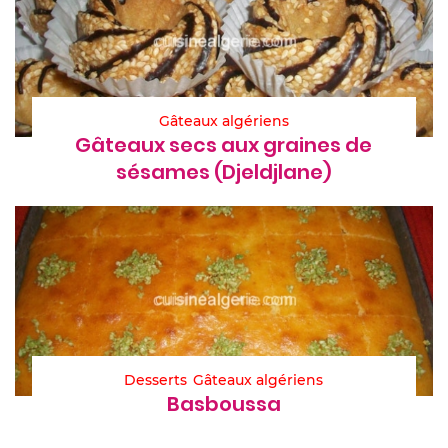
Gâteaux algériens
Gâteaux secs aux graines de
sésames (Djeldjlane)
Desserts
Gâteaux algériens
Basboussa