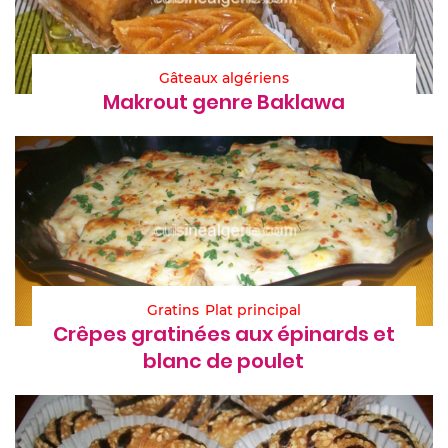
Gâteaux algériens
Makrout genre Baklawa
Gratins
Plat principal
Crêpes gratinées aux épinards et
blanc de poulet