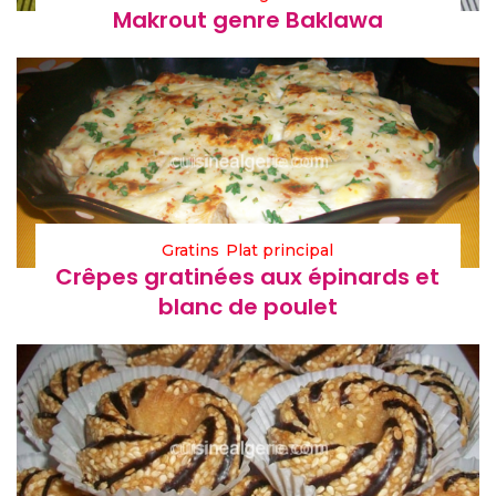
Makrout genre Baklawa
Gratins
Plat principal
Crêpes gratinées aux épinards et
blanc de poulet