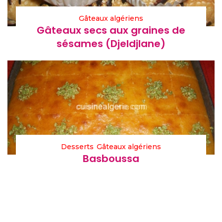
Gâteaux algériens
Gâteaux secs aux graines de
sésames (Djeldjlane)
Desserts
Gâteaux algériens
Basboussa