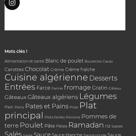
Mots clés !
Blanc de poulet
Alimentation et santé
Boulettes
Cacao
Chocolat
Carottes
Crème
Crème fraîche
Cuisine algérienne
Desserts
Entrées
fromage
Farce
Gratin
Farine
Gâteau
Légumes
Gâteaux algériens
Gâteaux
Plat
Pates et Pains
Pain
Pains
Pizza
principal
Pommes de
Plats faciles
Poivrons
Poulet
Ramadan
terre
Pâte
riz
Pâtes
Sablés
Salés
Sauce
Sauce
Sauce blanche
Sauce rouge
Santé