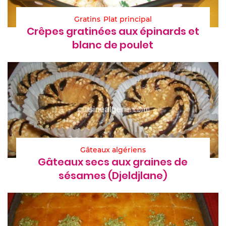
Gratins
Plat principal
Crêpes gratinées aux épinards et
blanc de poulet
Gâteaux algériens
Gâteaux secs aux graines de
sésames (Djeldjlane)