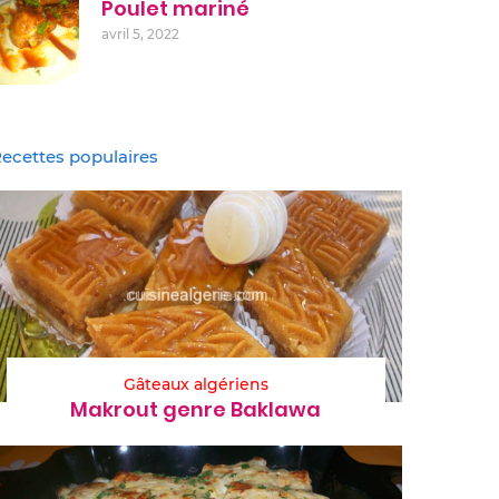
Poulet mariné
avril 5, 2022
ecettes populaires
Gâteaux algériens
Makrout genre Baklawa