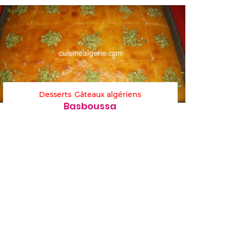
Desserts
Gâteaux algériens
Basboussa