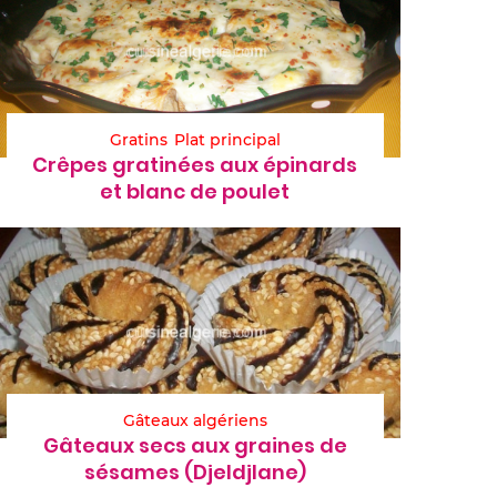
Gratins
Plat principal
Crêpes gratinées aux épinards
et blanc de poulet
Gâteaux algériens
Gâteaux secs aux graines de
sésames (Djeldjlane)