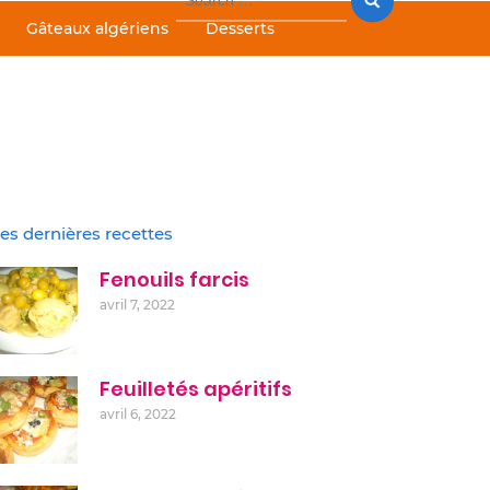
for:
Gâteaux algériens
Desserts
es dernières recettes
Fenouils farcis
avril 7, 2022
Feuilletés apéritifs
avril 6, 2022