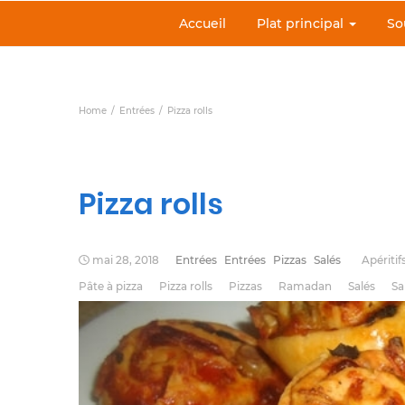
Accueil
Plat principal
So
Home
Entrées
Pizza rolls
Pizza rolls
mai 28, 2018
Entrées
Entrées
Pizzas
Salés
Apéritif
Pâte à pizza
Pizza rolls
Pizzas
Ramadan
Salés
Sa