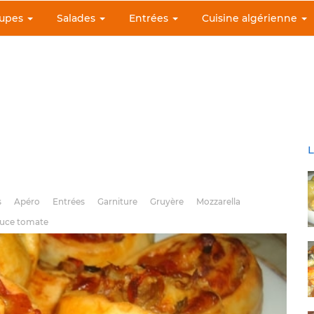
upes
Salades
Entrées
Cuisine algérienne
L
s
Apéro
Entrées
Garniture
Gruyère
Mozzarella
uce tomate