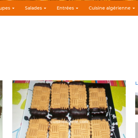
upes
Salades
Entrées
Cuisine algérienne
L