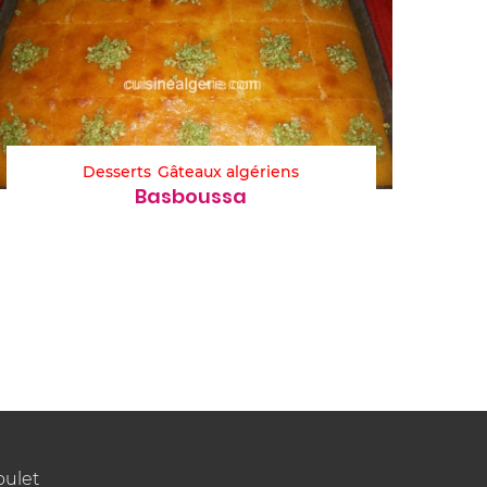
Desserts
Gâteaux algériens
Basboussa
oulet