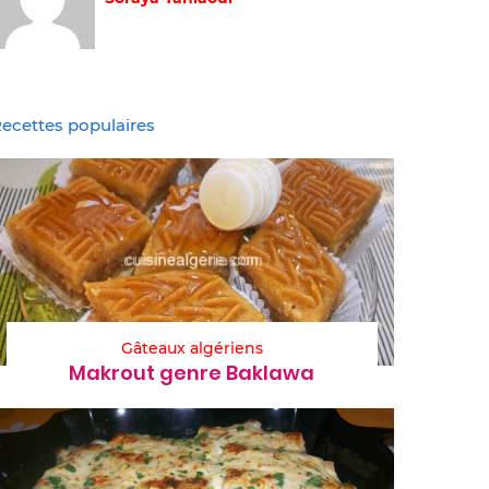
ecettes populaires
Gâteaux algériens
Makrout genre Baklawa