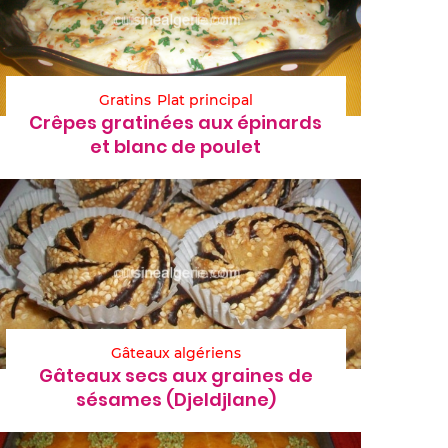
Gratins
Plat principal
Crêpes gratinées aux épinards
et blanc de poulet
Gâteaux algériens
Gâteaux secs aux graines de
sésames (Djeldjlane)