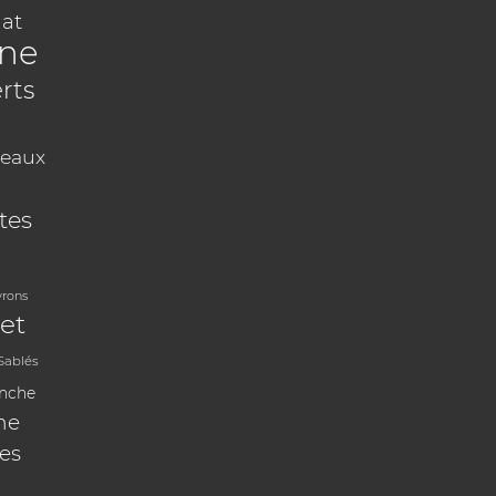
at
ine
rts
eaux
tes
vrons
et
Sablés
anche
ne
les