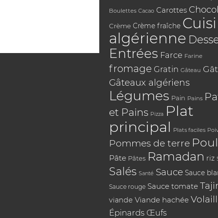
Chocol
Carottes
Boulettes
Cacao
Cuis
Crème
Crème fraîche
algérienne
Desse
Entrées
Farce
Farine
fromage
Gât
Gratin
Gâteau
Gâteaux algériens
Légumes
Pa
Pain
Pains
Plat
et Pains
Pizza
principal
Plats faciles
Poi
Poul
Pommes de terre
Ramadan
Pâte
riz
Pâtes
Salés
Sauce
Sauce bl
Santé
Taji
Sauce tomate
Sauce rouge
Volail
Viande hachée
viande
Épinards
Œufs