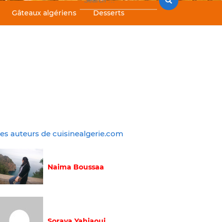
for:
Gâteaux algériens
Desserts
es auteurs de cuisinealgerie.com
Naima Boussaa
Soraya Yahiaoui