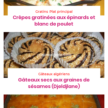
Gratins
Plat principal
Crêpes gratinées aux épinards et
blanc de poulet
Gâteaux algériens
Gâteaux secs aux graines de
sésames (Djeldjlane)