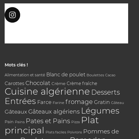
Mots clés !
Blanc de poulet
Alimentation et santé
Boulettes
Cacao
Chocolat
Carottes
Crème
Crème fraîche
Cuisine algérienne
Desserts
Entrées
fromage
Farce
Gratin
Farine
Gâteau
Légumes
Gâteaux algériens
Gâteaux
Plat
Pates et Pains
Pain
Pains
Pizza
principal
Pommes de
Plats faciles
Poivrons