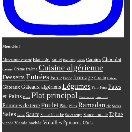
Mots clés !
Chocolat
Blanc de poulet
Carottes
Alimentation et santé
Boulettes
Cacao
Cuisine algérienne
Crème
Crème fraîche
Entrées
Desserts
fromage
Farce
Gratin
Farine
Gâteau
Légumes
Pates
Gâteaux algériens
Gâteaux
Pain
Pains
Plat principal
et Pains
Plats faciles
Poivrons
Pizza
Ramadan
Poulet
Pommes de terre
Pâte
riz
Pâtes
Sablés
Salés
Sauce
Tajine
Sauce tomate
Sauce blanche
Sauce rouge
Santé
Volailles
Épinards
Œufs
viande
Viande hachée