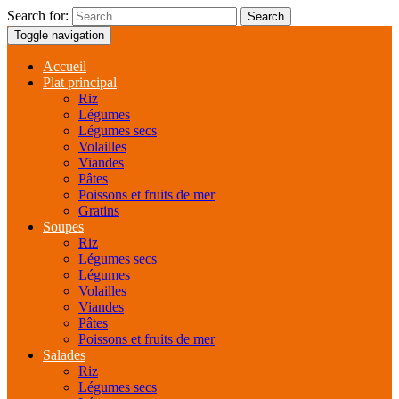
Search for:
Toggle navigation
Accueil
Plat principal
Riz
Légumes
Légumes secs
Volailles
Viandes
Pâtes
Poissons et fruits de mer
Gratins
Soupes
Riz
Légumes secs
Légumes
Volailles
Viandes
Pâtes
Poissons et fruits de mer
Salades
Riz
Légumes secs