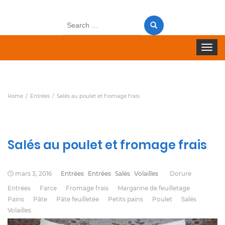
Search
for:
Toggle 
Home
Entrées
Salés au poulet et fromage frais
Salés au poulet et fromage frais
mars 3, 2016
Entrées
Entrées
Salés
Volailles
Dorure
Entrées
Farce
Fromage frais
Margarine de feuilletage
Pains
Pâte
Pâte feuilletée
Petits pains
Poulet
Salés
Volailles