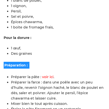
1 blanc de poulet,
1 oignon,
Persil,
Sel et poivre,
Épices chawarma,
1 boite de fromage frais,
Pour la dorure :
1 œuf,
Des graines
Préparation :
Préparer la pâte :
voir ici
.
Préparer la farce : dans une poêle avec un peu
d’huile, revenir l’oignon haché, le blanc de poulet en
dés, saler et poivrer. Ajouter le persil, l’épice
chawarma et laisser cuire.
Mixer bien le tout après cuisson.
Étaler la pâte finement en un rectangle.