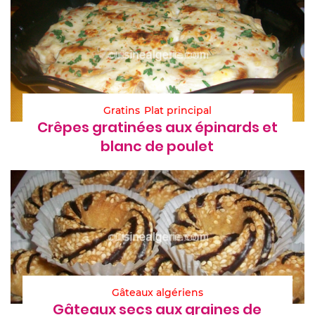
Gratins
Plat principal
Crêpes gratinées aux épinards et
blanc de poulet
Gâteaux algériens
Gâteaux secs aux graines de