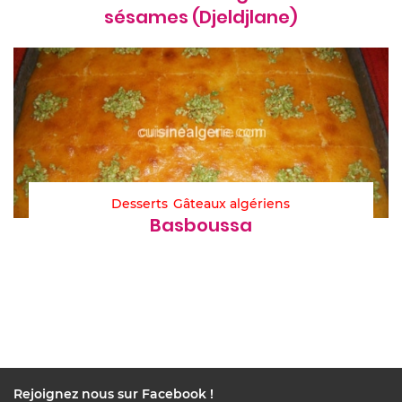
sésames (Djeldjlane)
Desserts
Gâteaux algériens
Basboussa
Rejoignez nous sur Facebook !