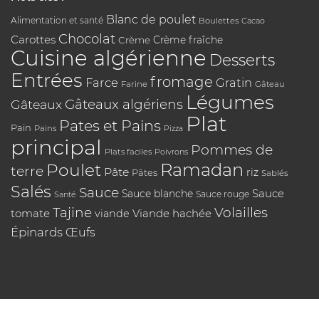
Blanc de poulet
Alimentation et santé
Boulettes
Cacao
Chocolat
Carottes
Crème
Crème fraîche
Cuisine algérienne
Desserts
Entrées
fromage
Farce
Gratin
Farine
Gâteau
Légumes
Gâteaux algériens
Gâteaux
Plat
Pates et Pains
Pain
Pains
Pizza
principal
Pommes de
Plats faciles
Poivrons
Poulet
Ramadan
terre
Pâte
riz
Pâtes
Sablés
Salés
Sauce
Sauce
Sauce blanche
Sauce rouge
Santé
Tajine
Volailles
tomate
Viande hachée
viande
Épinards
Œufs