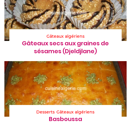
Gâteaux algériens
Gâteaux secs aux graines de
sésames (Djeldjlane)
Desserts
Gâteaux algériens
Basboussa