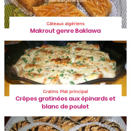
Gâteaux algériens
Makrout genre Baklawa
Gratins
Plat principal
Crêpes gratinées aux épinards et
blanc de poulet