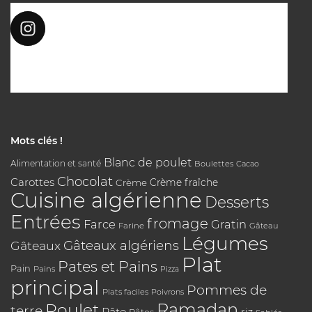
Mots clés !
Blanc de poulet
Alimentation et santé
Boulettes
Cacao
Chocolat
Carottes
Crème
Crème fraîche
Cuisine algérienne
Desserts
Entrées
fromage
Farce
Gratin
Farine
Gâteau
Légumes
Gâteaux algériens
Gâteaux
Plat
Pates et Pains
Pain
Pains
Pizza
principal
Pommes de
Plats faciles
Poivrons
Poulet
Ramadan
terre
Pâte
riz
Pâtes