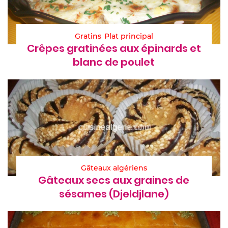
Gratins
Plat principal
Crêpes gratinées aux épinards et
blanc de poulet
Gâteaux algériens
Gâteaux secs aux graines de
sésames (Djeldjlane)