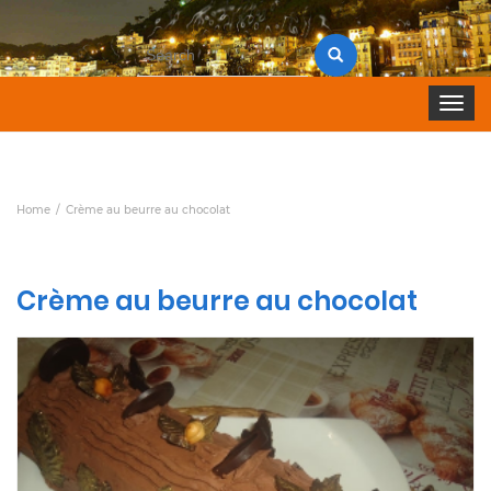
Search
for:
Toggle 
Home
Crème au beurre au chocolat
Crème au beurre au chocolat