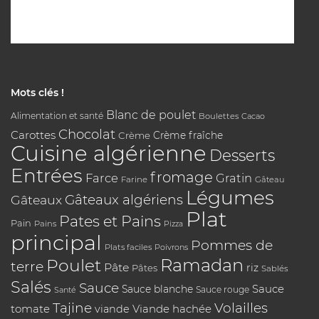
Mots clés !
Blanc de poulet
Alimentation et santé
Boulettes
Cacao
Chocolat
Carottes
Crème
Crème fraîche
Cuisine algérienne
Desserts
Entrées
fromage
Farce
Gratin
Farine
Gâteau
Légumes
Gâteaux algériens
Gâteaux
Plat
Pates et Pains
Pain
Pains
Pizza
principal
Pommes de
Plats faciles
Poivrons
Poulet
Ramadan
terre
Pâte
riz
Pâtes
Sablés
Salés
Sauce
Sauce
Sauce blanche
Sauce rouge
Santé
Tajine
Volailles
tomate
Viande hachée
viande