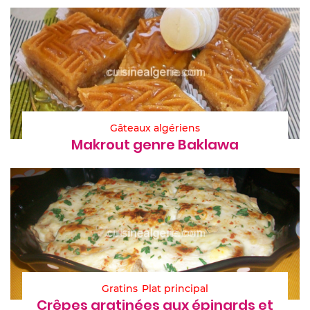
Gâteaux algériens
Makrout genre Baklawa
Gratins
Plat principal
Crêpes gratinées aux épinards et