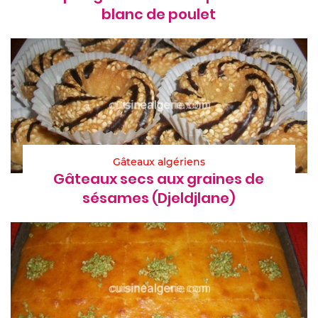
blanc de poulet
Gâteaux algériens
Gâteaux secs aux graines de
sésames (Djeldjlane)