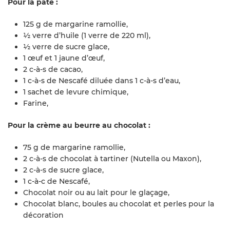
Pour la pâte :
125 g de margarine ramollie,
½ verre d’huile (1 verre de 220 ml),
½ verre de sucre glace,
1 œuf et 1 jaune d’œuf,
2 c-à-s de cacao,
1 c-à-s de Nescafé diluée dans 1 c-à-s d’eau,
1 sachet de levure chimique,
Farine,
Pour la crème au beurre au chocolat :
75 g de margarine ramollie,
2 c-à-s de chocolat à tartiner (Nutella ou Maxon),
2 c-à-s de sucre glace,
1 c-à-c de Nescafé,
Chocolat noir ou au lait pour le glaçage,
Chocolat blanc, boules au chocolat et perles pour la
décoration