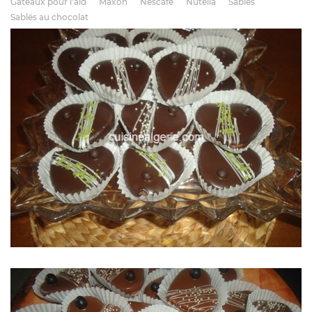
Gâteaux pour l'aid
Maxon
Nescafé
Nutella
Sablés
Sablés au chocolat