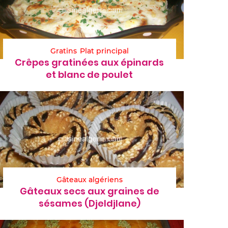
Gratins
Plat principal
Crêpes gratinées aux épinards
et blanc de poulet
Gâteaux algériens
Gâteaux secs aux graines de
sésames (Djeldjlane)