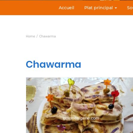
Accueil
Plat principal
So
Home
Chawarma
Chawarma