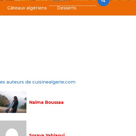
for:
Gâteaux algériens
Desserts
es auteurs de cuisinealgerie.com
Naima Boussaa
Soraya Yahiaoui