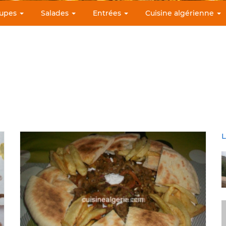
upes
Salades
Entrées
Cuisine algérienne
L