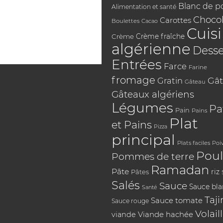
Blanc de p
Alimentation et santé
Chocol
Carottes
Boulettes
Cacao
Cuis
Crème
Crème fraîche
algérienne
Desse
Entrées
Farce
Farine
fromage
Gât
Gratin
Gâteau
Gâteaux algériens
Légumes
Pa
Pain
Pains
Plat
et Pains
Pizza
principal
Plats faciles
Poi
Poul
Pommes de terre
Ramadan
Pâte
riz
Pâtes
Salés
Sauce
Sauce bl
Santé
Taji
Sauce tomate
Sauce rouge
Volail
Viande hachée
viande