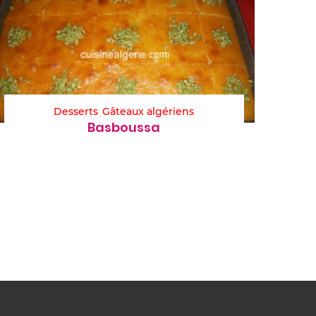
Desserts
Gâteaux algériens
Basboussa