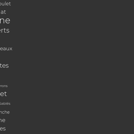
oulet
at
ine
rts
eaux
tes
vrons
et
Sablés
anche
ne
les