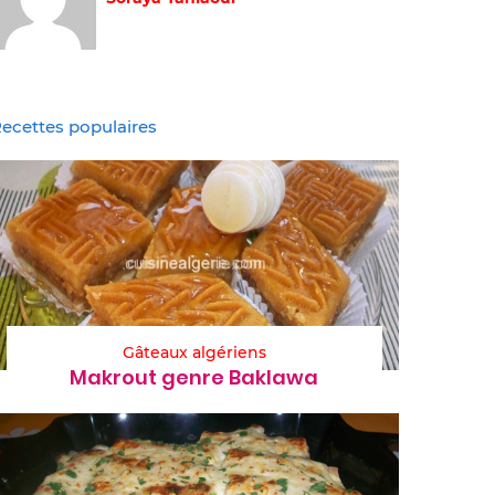
ecettes populaires
Gâteaux algériens
Makrout genre Baklawa