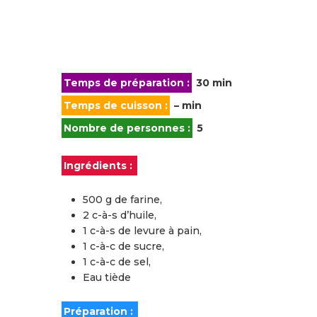
Temps de préparation :
30 min
Temps de cuisson :
– min
Nombre de personnes :
5
Ingrédients :
500 g de farine,
2 c-à-s d’huile,
1 c-à-s de levure à pain,
1 c-à-c de sucre,
1 c-à-c de sel,
Eau tiède
Préparation :