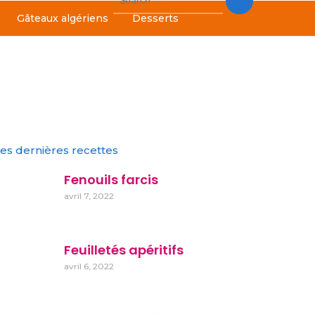
for:
Gâteaux algériens
Desserts
es dernières recettes
Fenouils farcis
avril 7, 2022
Feuilletés apéritifs
avril 6, 2022