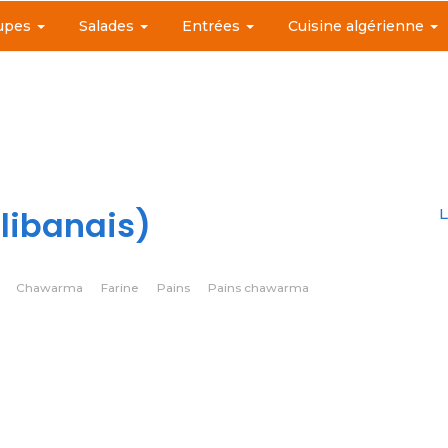
upes
Salades
Entrées
Cuisine algérienne
libanais)
L
Chawarma
Farine
Pains
Pains chawarma