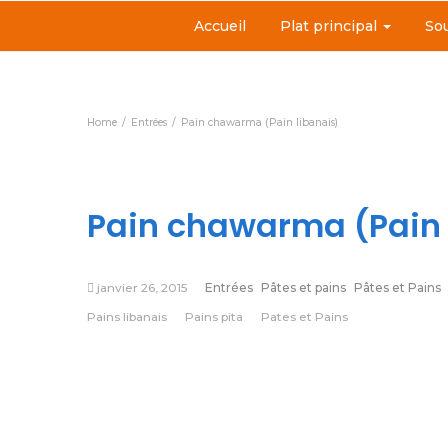
Accueil
Plat principal
So
Home
Entrées
Pain chawarma (Pain libanais)
Pain chawarma (Pain 
janvier 26, 2015
Entrées
Pâtes et pains
Pâtes et Pains
Pains libanais
Pains pita
Pates et Pains