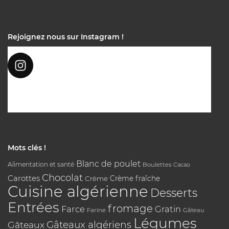
Rejoignez nous sur Instagram !
Mots clés !
Blanc de poulet
Alimentation et santé
Boulettes
Cacao
Chocolat
Carottes
Crème
Crème fraîche
Cuisine algérienne
Desserts
Entrées
fromage
Farce
Gratin
Farine
Gâteau
Légumes
Gâteaux algériens
Gâteaux