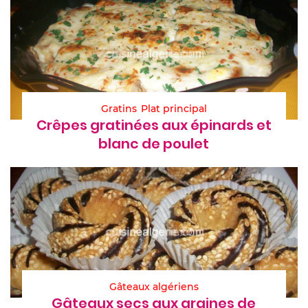
Gratins
Plat principal
Crêpes gratinées aux épinards et
blanc de poulet
Gâteaux algériens
Gâteaux secs aux graines de