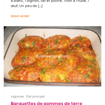
à blanc, 1 oignon, Sel et poivre, Thon à l’huile, 1
œuf, Un peu de […]
READ MORE
Légumes
Plat principal
Barquettes de pommes de terre