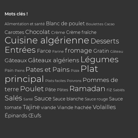
Mots clés !
Blanc de poulet
Alimentation et santé
Boulettes
Cacao
Chocolat
Carottes
Crème
Crème fraîche
Cuisine algérienne
Desserts
Entrées
fromage
Farce
Gratin
Farine
Gâteau
Légumes
Gâteaux algériens
Gâteaux
Plat
Pates et Pains
Pain
Pains
Pizza
principal
Pommes de
Plats faciles
Poivrons
Poulet
Ramadan
terre
Pâte
riz
Pâtes
Sablés
Salés
Sauce
Sauce
Sauce blanche
Sauce rouge
Santé
Tajine
Volailles
tomate
Viande hachée
viande
Épinards
Œufs