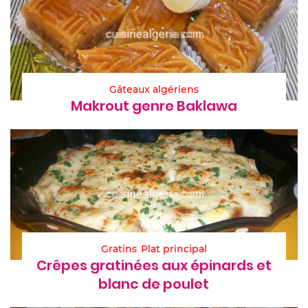
Gâteaux algériens
Makrout genre Baklawa
Gratins
Plat principal
Crêpes gratinées aux épinards et
blanc de poulet