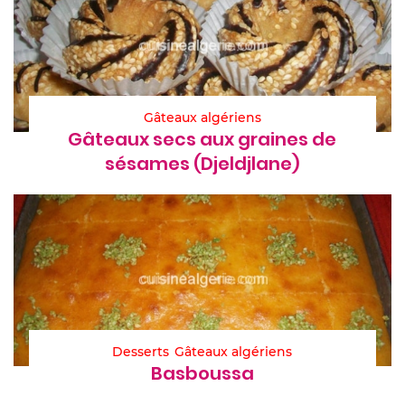
Gâteaux algériens
Gâteaux secs aux graines de
sésames (Djeldjlane)
Desserts
Gâteaux algériens
Basboussa