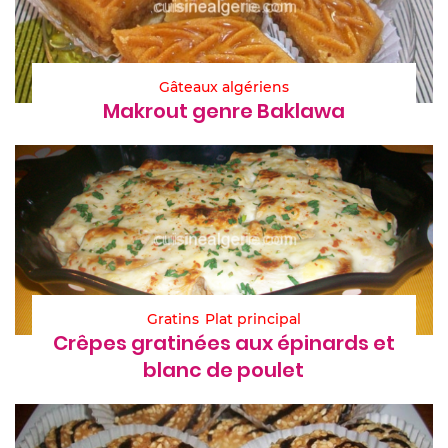
Gâteaux algériens
Makrout genre Baklawa
Gratins
Plat principal
Crêpes gratinées aux épinards et
blanc de poulet