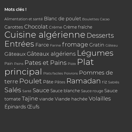
Mots clés !
Blanc de poulet
Alimentation et santé
Boulettes
Cacao
Chocolat
Carottes
Crème
Crème fraîche
Cuisine algérienne
Desserts
Entrées
fromage
Farce
Gratin
Farine
Gâteau
Légumes
Gâteaux algériens
Gâteaux
Plat
Pates et Pains
Pain
Pains
Pizza
principal
Pommes de
Plats faciles
Poivrons
Poulet
Ramadan
terre
Pâte
riz
Pâtes
Sablés
Salés
Sauce
Sauce
Sauce blanche
Sauce rouge
Santé
Tajine
Volailles
tomate
Viande hachée
viande
Épinards
Œufs