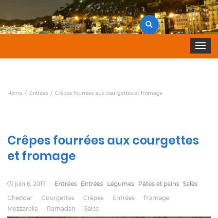
Search
for:
Toggle 
Home
Entrées
Crêpes fourrées aux courgettes et fromage
Crêpes fourrées aux courgettes
et fromage
juin 6, 2017
Entrées
Entrées
Légumes
Pâtes et pains
Salés
Cheddar
Courgettes
Crêpes
Entrées
fromage
Mozzarella
Ramadan
Salés