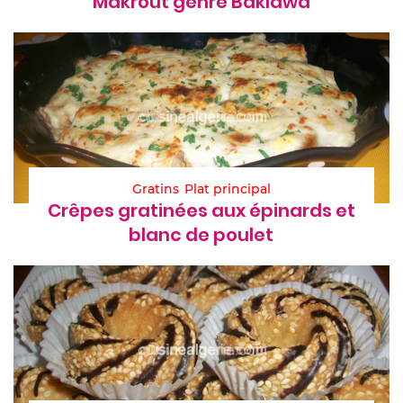
Makrout genre Baklawa
Gratins
Plat principal
Crêpes gratinées aux épinards et
blanc de poulet