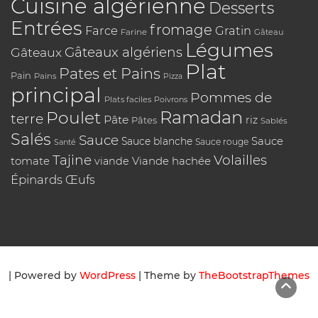
Cuisine algérienne
Desserts
Entrées
fromage
Farce
Gratin
Farine
Gâteau
Légumes
Gâteaux algériens
Gâteaux
Plat
Pates et Pains
Pain
Pains
Pizza
principal
Pommes de
Plats faciles
Poivrons
Poulet
Ramadan
terre
Pâte
riz
Pâtes
Sablés
Salés
Sauce
Sauce
Sauce blanche
Sauce rouge
Santé
Tajine
Volailles
tomate
Viande hachée
viande
Épinards
Œufs
| Powered by
WordPress
| Theme by
TheBootstrapThemes