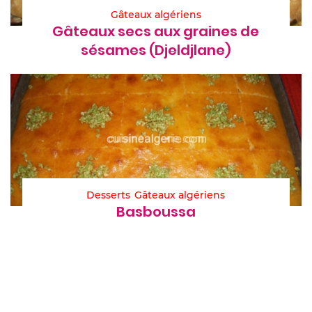
Gâteaux algériens
Gâteaux secs aux graines de
sésames (Djeldjlane)
Desserts
Gâteaux algériens
Basboussa