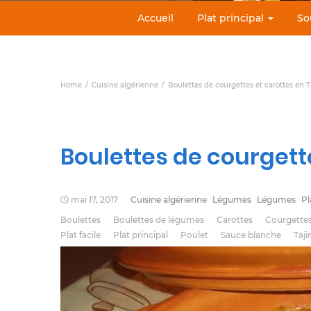
Accueil
Plat principal
So
Home
Cuisine algérienne
Boulettes de courgettes et carottes en T
Boulettes de courgett
mai 17, 2017
Cuisine algérienne
Légumes
Légumes
Pl
Boulettes
Boulettes de légumes
Carottes
Courgette
Plat facile
Plat principal
Poulet
Sauce blanche
Taji