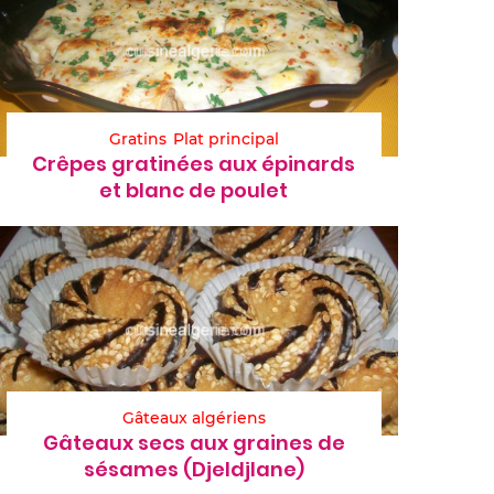
Gratins
Plat principal
Crêpes gratinées aux épinards
et blanc de poulet
Gâteaux algériens
Gâteaux secs aux graines de
sésames (Djeldjlane)