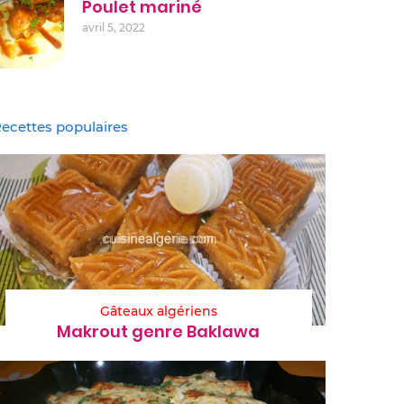
Poulet mariné
avril 5, 2022
ecettes populaires
Gâteaux algériens
Makrout genre Baklawa