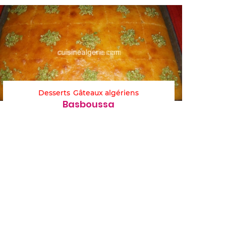
Desserts
Gâteaux algériens
Basboussa