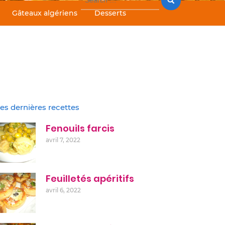
for:
Gâteaux algériens
Desserts
es dernières recettes
Fenouils farcis
avril 7, 2022
Feuilletés apéritifs
avril 6, 2022