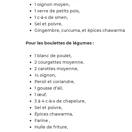
1 oignon moyen,
1 verre de petits pois,
1 c-à-s de smen,
Sel et poivre,
Gingembre, curcuma, et épices chawarma
Pour les boulettes de légumes :
1 blanc de poulet,
2 courgettes moyenne,
2 carottes moyenne,
½ oignon,
Persil et coriandre,
1 gousse d’ail,
1 œuf,
3 à 4 c-à-s de chapelure,
Sel et poivre,
Épices chawarma,
Farine ,
Huile de friture,