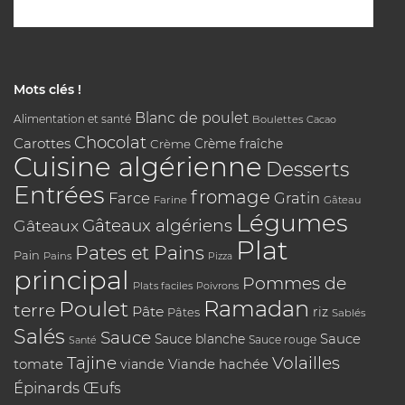
Mots clés !
Blanc de poulet
Alimentation et santé
Boulettes
Cacao
Chocolat
Carottes
Crème
Crème fraîche
Cuisine algérienne
Desserts
Entrées
fromage
Farce
Gratin
Farine
Gâteau
Légumes
Gâteaux algériens
Gâteaux
Plat
Pates et Pains
Pain
Pains
Pizza
principal
Pommes de
Plats faciles
Poivrons
Poulet
Ramadan
terre
Pâte
riz
Pâtes
Sablés
Salés
Sauce
Sauce
Sauce blanche
Sauce rouge
Santé
Tajine
Volailles
tomate
Viande hachée
viande
Épinards
Œufs