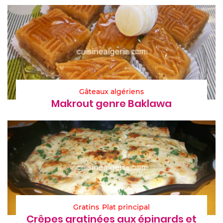
Gâteaux algériens
Makrout genre Baklawa
Gratins
Plat principal
Crêpes gratinées aux épinards et