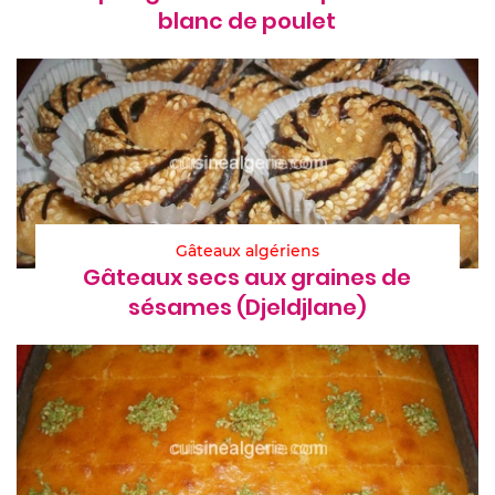
blanc de poulet
Gâteaux algériens
Gâteaux secs aux graines de
sésames (Djeldjlane)