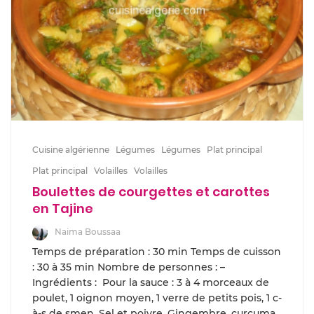
Cuisine algérienne
Légumes
Légumes
Plat principal
Plat principal
Volailles
Volailles
Boulettes de courgettes et carottes
en Tajine
Naima Boussaa
Temps de préparation : 30 min Temps de cuisson
: 30 à 35 min Nombre de personnes : –
Ingrédients : Pour la sauce : 3 à 4 morceaux de
poulet, 1 oignon moyen, 1 verre de petits pois, 1 c-
à-s de smen, Sel et poivre, Gingembre, curcuma,