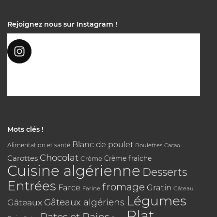
Rejoignez nous sur Instagram !
Mots clés !
Blanc de poulet
Alimentation et santé
Boulettes
Cacao
Chocolat
Carottes
Crème
Crème fraîche
Cuisine algérienne
Desserts
Entrées
fromage
Farce
Gratin
Farine
Gâteau
Légumes
Gâteaux algériens
Gâteaux
Plat
Pates et Pains