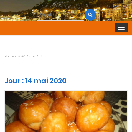
Search
for:
Toggle 
Home
2020
mai
14
Jour :
14 mai 2020