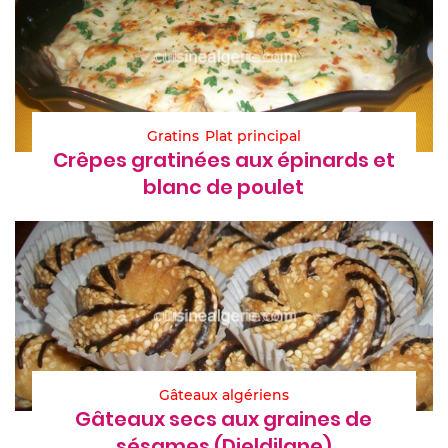
Gratins
Plat principal
Crêpes gratinées aux épinards et
blanc de poulet
Gâteaux algériens
Gâteaux secs aux graines de
sésames (Djeldjlane)