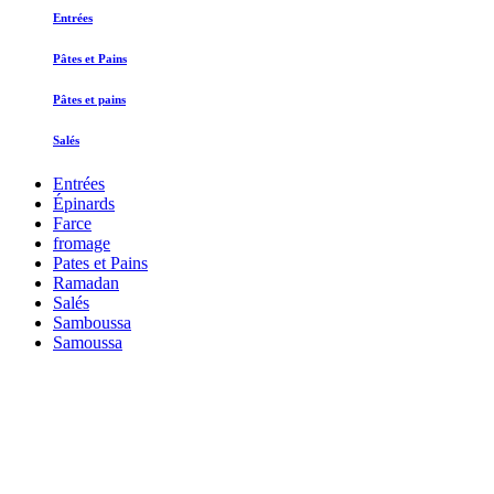
Entrées
Pâtes et Pains
Pâtes et pains
Salés
Entrées
Épinards
Farce
fromage
Pates et Pains
Ramadan
Salés
Samboussa
Samoussa