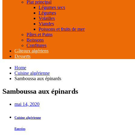
Plat principal
Légumes secs
Légumes
Volailles
Viandes
Poissons et fruits de mer
Pâtes et Pains
Boissons
Confitures
Gâteaux algériens
Desserts
Home
Cuisine algérienne
Samboussa aux épinards
Samboussa aux épinards
mai 14, 2020
Cuisine algérienne
Entrées