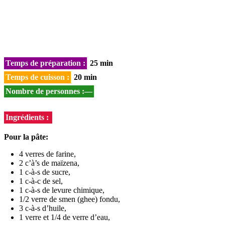
Temps de préparation :
25 min
Temps de cuisson :
20 min
Nombre de personnes :—
Ingrédients :
Pour la pâte:
4 verres de farine,
2 c’à’s de maïzena,
1 c-à-s de sucre,
1 c-à-c de sel,
1 c-à-s de levure chimique,
1/2 verre de smen (ghee) fondu,
3 c-à-s d’huile,
1 verre et 1/4 de verre d’eau,