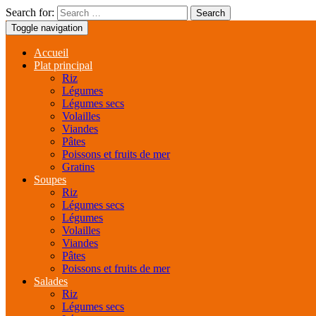
Search for:
Toggle navigation
Accueil
Plat principal
Riz
Légumes
Légumes secs
Volailles
Viandes
Pâtes
Poissons et fruits de mer
Gratins
Soupes
Riz
Légumes secs
Légumes
Volailles
Viandes
Pâtes
Poissons et fruits de mer
Salades
Riz
Légumes secs