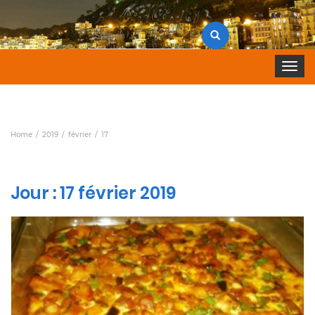
Search
for:
Toggle 
Home
2019
février
17
Jour :
17 février 2019