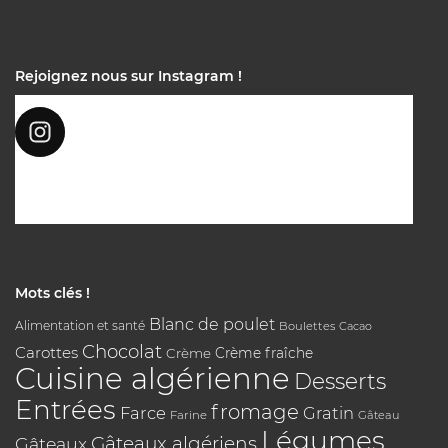
Rejoignez nous sur Instagram !
Mots clés !
Blanc de poulet
Alimentation et santé
Boulettes
Cacao
Chocolat
Carottes
Crème
Crème fraîche
Cuisine algérienne
Desserts
Entrées
fromage
Farce
Gratin
Farine
Gâteau
Légumes
Gâteaux algériens
Gâteaux