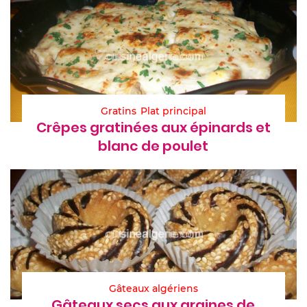
Gratins
Plat principal
Crêpes gratinées aux épinards et
blanc de poulet
Gâteaux algériens
Gâteaux secs aux graines de