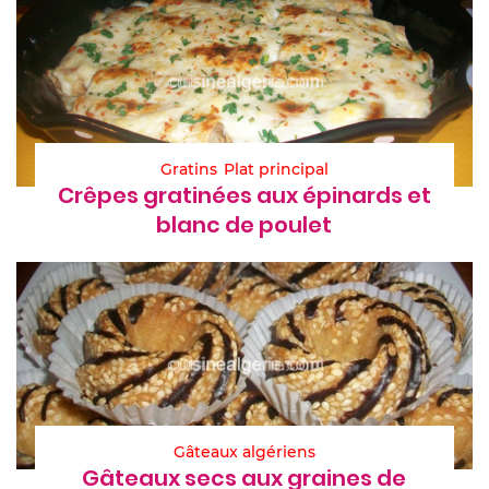
Gratins
Plat principal
Crêpes gratinées aux épinards et
blanc de poulet
Gâteaux algériens
Gâteaux secs aux graines de