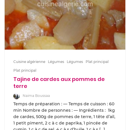
Cuisine algérienne
Légumes
Légumes
Plat principal
Plat principal
Tajine de cardes aux pommes de
terre
Naima Boussaa
Temps de préparation : — Temps de cuisson : 60
min Nombre de personnes : — Ingrédients : 1kg
de cardes, 500g de pommes de terre, 1 tête d’ail,
1 petit piment, 2 c à c de paprika, 1 pincée de
cumin, 1 c à c de sel, 4 c à s d’huile, 1 c à s […]