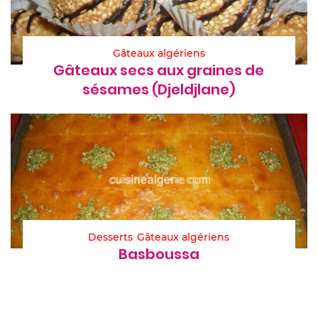
Gâteaux algériens
Gâteaux secs aux graines de
sésames (Djeldjlane)
Desserts
Gâteaux algériens
Basboussa