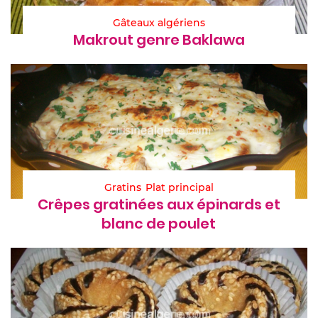
Gâteaux algériens
Makrout genre Baklawa
Gratins
Plat principal
Crêpes gratinées aux épinards et
blanc de poulet