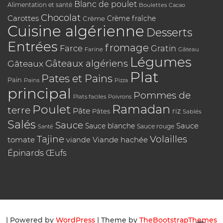
Blanc de poulet
Alimentation et santé
Boulettes
Cacao
Chocolat
Carottes
Crème
Crème fraîche
Cuisine algérienne
Desserts
Entrées
fromage
Farce
Gratin
Farine
Gâteau
Légumes
Gâteaux algériens
Gâteaux
Plat
Pates et Pains
Pain
Pains
Pizza
principal
Pommes de
Plats faciles
Poivrons
Poulet
Ramadan
terre
Pâte
riz
Pâtes
Sablés
Salés
Sauce
Sauce
Sauce blanche
Sauce rouge
Santé
Tajine
Volailles
tomate
Viande hachée
viande
Épinards
Œufs
| Powered by
WordPress
| Theme by
TheBootstrapThemes