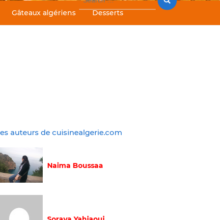
for:
Gâteaux algériens
Desserts
es auteurs de cuisinealgerie.com
Naima Boussaa
Soraya Yahiaoui