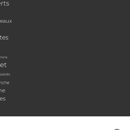
rts
eaux
tes
vrons
et
Sablés
anche
ne
les