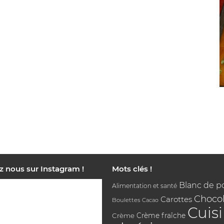
z nous sur Instagram !
Mots clés !
Blanc de p
Alimentation et santé
Chocol
Carottes
Boulettes
Cacao
Cuis
Crème
Crème fraîche