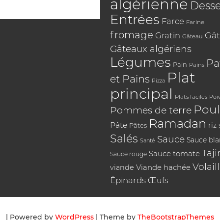
algérienne
Desse
Entrées
Farce
Farine
fromage
Gât
Gratin
Gâteau
Gâteaux algériens
Légumes
Pa
Pain
Pains
Plat
et Pains
Pizza
principal
Plats faciles
Poi
Poul
Pommes de terre
Ramadan
Pâte
riz
Pâtes
Salés
Sauce
Sauce bl
Santé
Taji
Sauce tomate
Sauce rouge
Volail
Viande hachée
viande
Épinards
Œufs
| Powered by
WordPress
| Theme by
TheBootstrapThemes