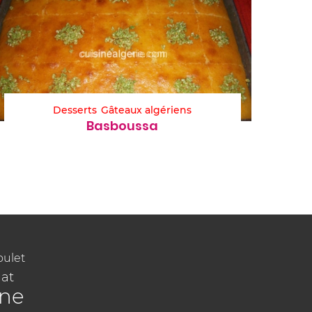
Desserts
Gâteaux algériens
Basboussa
oulet
at
ine