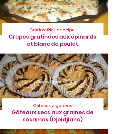
Gratins
Plat principal
Crêpes gratinées aux épinards
et blanc de poulet
Gâteaux algériens
Gâteaux secs aux graines de
sésames (Djeldjlane)