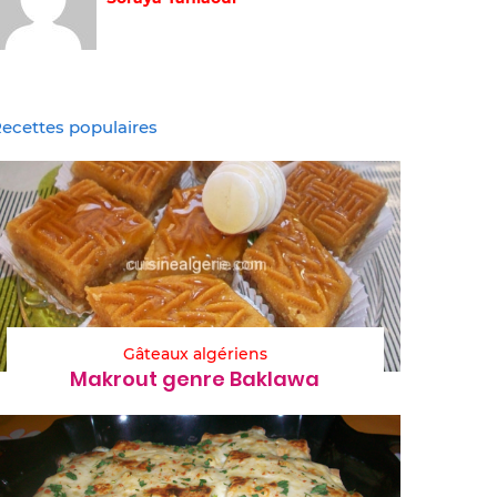
ecettes populaires
Gâteaux algériens
Makrout genre Baklawa