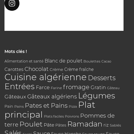
Mots clés !
Blanc de poulet
Alimentation et santé
Boulettes
Cacao
Chocolat
Carottes
Crème
Crème fraîche
Cuisine algérienne
Desserts
Entrées
fromage
Farce
Gratin
Farine
Gâteau
Légumes
Gâteaux algériens
Gâteaux
Plat
Pates et Pains
Pain
Pains
Pizza
principal
Pommes de
Plats faciles
Poivrons
Poulet
Ramadan
terre
Pâte
riz
Pâtes
Sablés
Salés
Sauce
Sauce
Sauce blanche