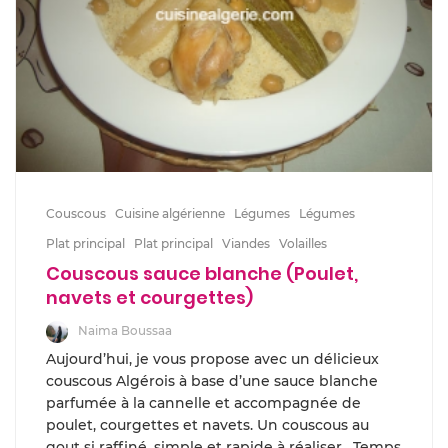
Couscous
Cuisine algérienne
Légumes
Légumes
Plat principal
Plat principal
Viandes
Volailles
Couscous sauce blanche (Poulet,
navets et courgettes)
Naima Boussaa
Aujourd’hui, je vous propose avec un délicieux
couscous Algérois à base d’une sauce blanche
parfumée à la cannelle et accompagnée de
poulet, courgettes et navets. Un couscous au
gout si raffiné, simple et rapide à réaliser. Temps