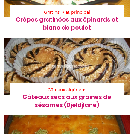
Gratins
Plat principal
Crêpes gratinées aux épinards et
blanc de poulet
Gâteaux algériens
Gâteaux secs aux graines de
sésames (Djeldjlane)