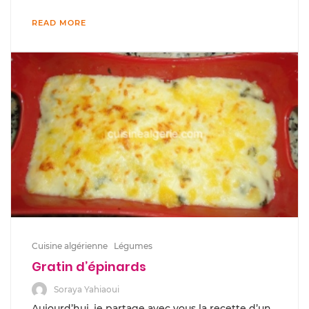
READ MORE
Cuisine algérienne
Légumes
Gratin d’épinards
Soraya Yahiaoui
Aujourd’hui, je partage avec vous la recette d’un