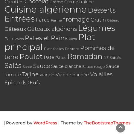
Chocolat
Carottes
Crème
Crème fraîche
Cuisine algérienne
Desserts
Entrées
fromage
Farce
Gratin
Farine
Gâteau
Légumes
Gâteaux algériens
Gâteaux
Plat
Pates et Pains
Pain
Pains
Pizza
principal
Pommes de
Plats faciles
Poivrons
Poulet
Ramadan
terre
Pâte
riz
Pâtes
Sablés
Salés
Sauce
Sauce
Sauce blanche
Sauce rouge
Santé
Tajine
Volailles
tomate
Viande hachée
viande
Épinards
Œufs
| Powered by
WordPress
| Theme by
TheBootstrapThemes