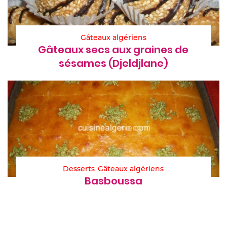
Gâteaux algériens
Gâteaux secs aux graines de
sésames (Djeldjlane)
Desserts
Gâteaux algériens
Basboussa