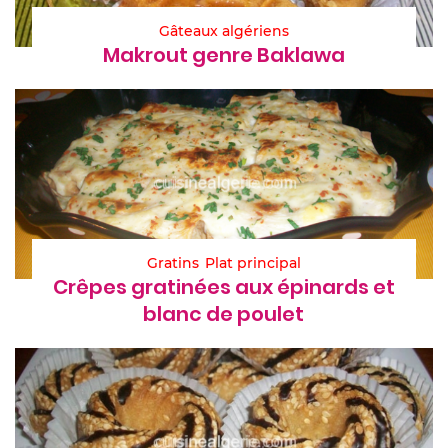
Gâteaux algériens
Makrout genre Baklawa
Gratins
Plat principal
Crêpes gratinées aux épinards et
blanc de poulet