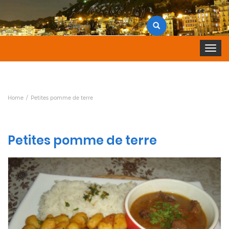
Search
for:
Toggle 
Home
Petites pomme de terre
Petites pomme de terre