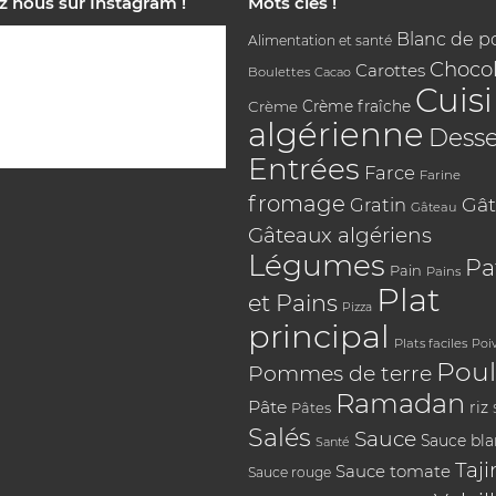
z nous sur Instagram !
Mots clés !
Blanc de p
Alimentation et santé
Chocol
Carottes
Boulettes
Cacao
Cuis
Crème
Crème fraîche
algérienne
Desse
Entrées
Farce
Farine
fromage
Gât
Gratin
Gâteau
Gâteaux algériens
Légumes
Pa
Pain
Pains
Plat
et Pains
Pizza
principal
Plats faciles
Poi
Poul
Pommes de terre
Ramadan
Pâte
riz
Pâtes
Salés
Sauce
Sauce bl
Santé
Taji
Sauce tomate
Sauce rouge