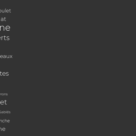
oulet
at
ine
rts
eaux
tes
vrons
et
Sablés
anche
ne