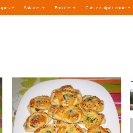
upes
Salades
Entrées
Cuisine algérienne
L