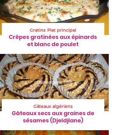
Gratins
Plat principal
Crêpes gratinées aux épinards
et blanc de poulet
Gâteaux algériens
Gâteaux secs aux graines de
sésames (Djeldjlane)