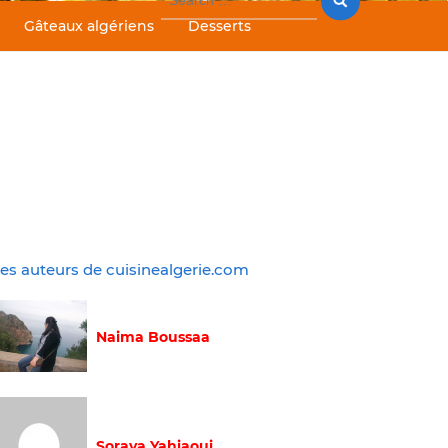
for:
Gâteaux algériens
Desserts
es auteurs de cuisinealgerie.com
Naima Boussaa
Soraya Yahiaoui