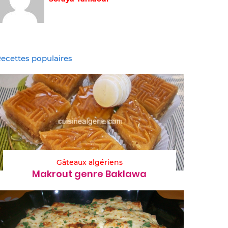
ecettes populaires
Gâteaux algériens
Makrout genre Baklawa