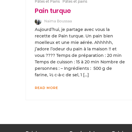
Pâtes et Pains
Pâtes et pains
Pain turque
Naima Boussaa
Aujourd’hui, je partage avec vous la
recette de Pain turque. Un pain bien
moelleux et une mie aérée. Ahhhhh,
j’adore l’odeur du pain à la maison !! et
vous ???? Temps de préparation : 20 min
Temps de cuisson : 15 à 20 min Nombre de
personnes : – Ingrédients : 500 g de
farine, ½ c-à-c de sel, 1 […]
READ MORE