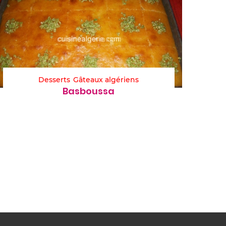
Desserts
Gâteaux algériens
Basboussa