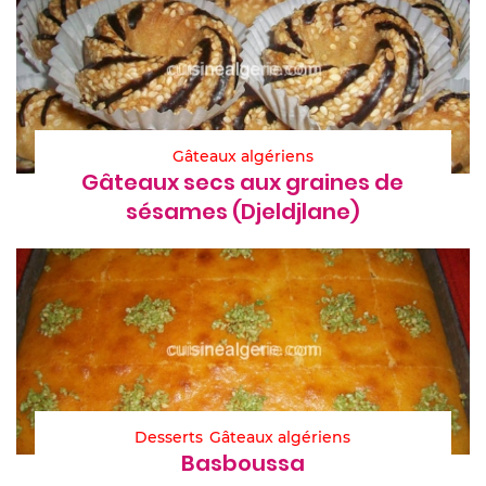
Gâteaux algériens
Gâteaux secs aux graines de
sésames (Djeldjlane)
Desserts
Gâteaux algériens
Basboussa