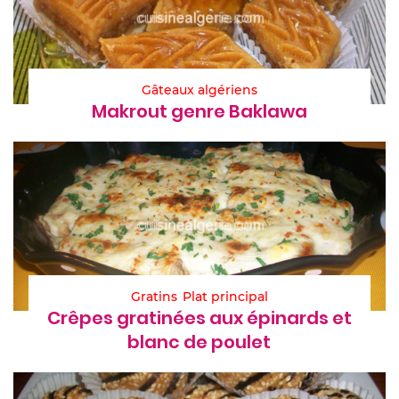
Gâteaux algériens
Makrout genre Baklawa
Gratins
Plat principal
Crêpes gratinées aux épinards et
blanc de poulet