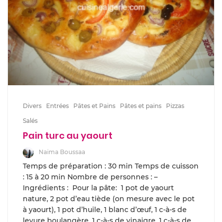
Divers
Entrées
Pâtes et Pains
Pâtes et pains
Pizzas
Salés
Pain turc au yaourt
Naima Boussaa
Temps de préparation : 30 min Temps de cuisson
: 15 à 20 min Nombre de personnes : –
Ingrédients : Pour la pâte: 1 pot de yaourt
nature, 2 pot d’eau tiède (on mesure avec le pot
à yaourt), 1 pot d’huile, 1 blanc d’œuf, 1 c-à-s de
levure boulangère, 1 c-à-s de vinaigre, 1 c-à-s de