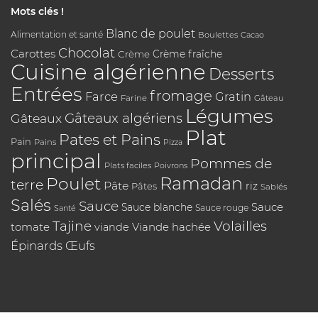
Mots clés !
Blanc de poulet
Alimentation et santé
Boulettes
Cacao
Chocolat
Carottes
Crème
Crème fraîche
Cuisine algérienne
Desserts
Entrées
fromage
Farce
Gratin
Farine
Gâteau
Légumes
Gâteaux algériens
Gâteaux
Plat
Pates et Pains
Pain
Pains
Pizza
principal
Pommes de
Plats faciles
Poivrons
Poulet
Ramadan
terre
Pâte
riz
Pâtes
Sablés
Salés
Sauce
Sauce
Sauce blanche
Sauce rouge
Santé
Tajine
Volailles
tomate
Viande hachée
viande
Épinards
Œufs