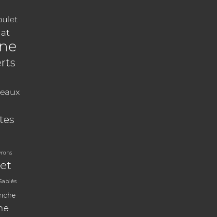
oulet
at
ine
rts
eaux
tes
vrons
et
Sablés
anche
ne