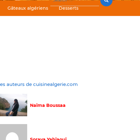
for:
Gâteaux algériens
Desserts
es auteurs de cuisinealgerie.com
Naima Boussaa
Soraya Yahiaoui