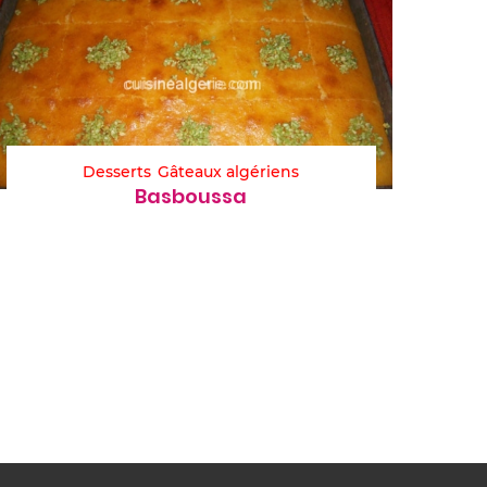
Desserts
Gâteaux algériens
Basboussa