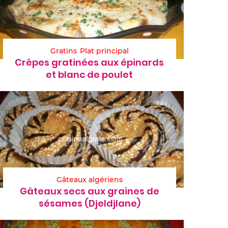
Gratins
Plat principal
Crêpes gratinées aux épinards
et blanc de poulet
Gâteaux algériens
Gâteaux secs aux graines de
sésames (Djeldjlane)