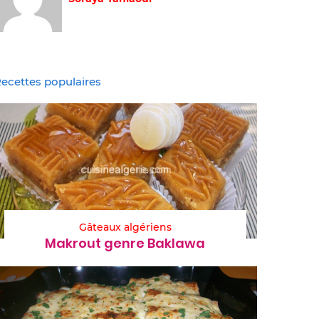
ecettes populaires
Gâteaux algériens
Makrout genre Baklawa