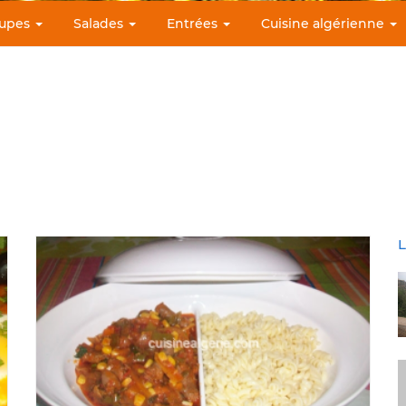
upes
Salades
Entrées
Cuisine algérienne
L