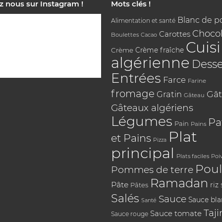
z nous sur Instagram !
Mots clés !
Blanc de p
Alimentation et santé
Chocol
Carottes
Boulettes
Cacao
Cuis
Crème
Crème fraîche
algérienne
Desse
Entrées
Farce
Farine
fromage
Gât
Gratin
Gâteau
Gâteaux algériens
Légumes
Pa
Pain
Pains
Plat
et Pains
Pizza
principal
Plats faciles
Poi
Poul
Pommes de terre
Ramadan
Pâte
riz
Pâtes
Salés
Sauce
Sauce bl
Santé
Taji
Sauce tomate
Sauce rouge