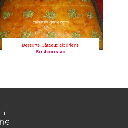
Desserts
Gâteaux algériens
Basboussa
oulet
at
ine