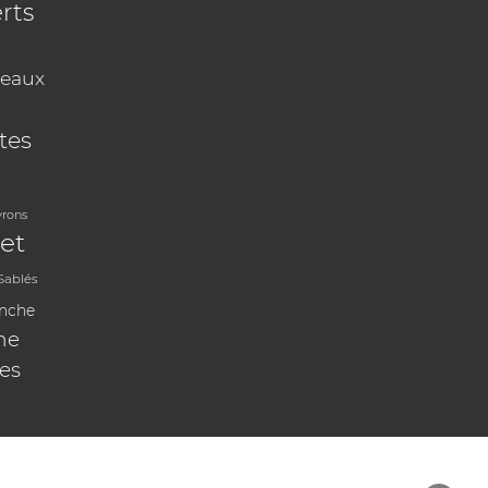
rts
eaux
tes
vrons
et
Sablés
anche
ne
les