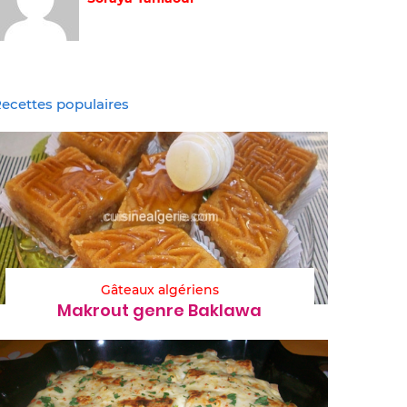
ecettes populaires
Gâteaux algériens
Makrout genre Baklawa