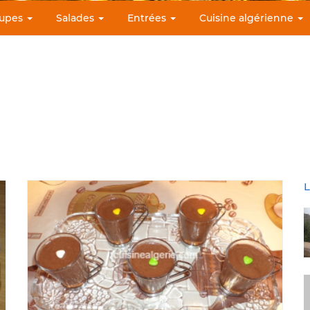
upes
Salades
Entrées
Cuisine algérienne
L