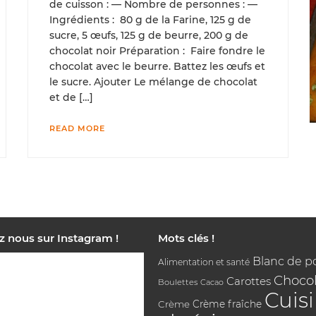
de cuisson : — Nombre de personnes : —
Ingrédients : 80 g de la Farine, 125 g de
sucre, 5 œufs, 125 g de beurre, 200 g de
chocolat noir Préparation : Faire fondre le
chocolat avec le beurre. Battez les œufs et
le sucre. Ajouter Le mélange de chocolat
et de […]
READ MORE
z nous sur Instagram !
Mots clés !
Blanc de p
Alimentation et santé
Chocol
Carottes
Boulettes
Cacao
Cuis
Crème
Crème fraîche