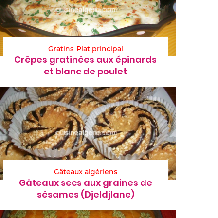
Gratins
Plat principal
Crêpes gratinées aux épinards
et blanc de poulet
Gâteaux algériens
Gâteaux secs aux graines de
sésames (Djeldjlane)