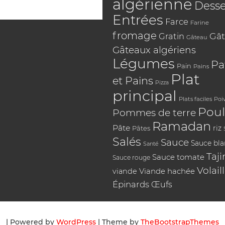
algérienne
Desse
Entrées
Farce
Farine
fromage
Gât
Gratin
Gâteau
Gâteaux algériens
Légumes
Pa
Pain
Pains
Plat
et Pains
Pizza
principal
Plats faciles
Poi
Poul
Pommes de terre
Ramadan
Pâte
riz
Pâtes
Salés
Sauce
Sauce bl
Santé
Taji
Sauce tomate
Sauce rouge
Volail
Viande hachée
viande
Épinards
Œufs
| Powered by
WordPress
| Theme by
TheBootstrapThemes