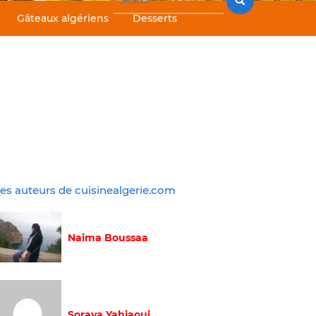
for:
Gâteaux algériens
Desserts
es auteurs de cuisinealgerie.com
Naima Boussaa
Soraya Yahiaoui