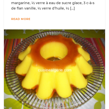
margarine, ½ verre à eau de sucre glace, 3 c-à-s
de flan vanille, ½ verre d’huile, ½ […]
READ MORE