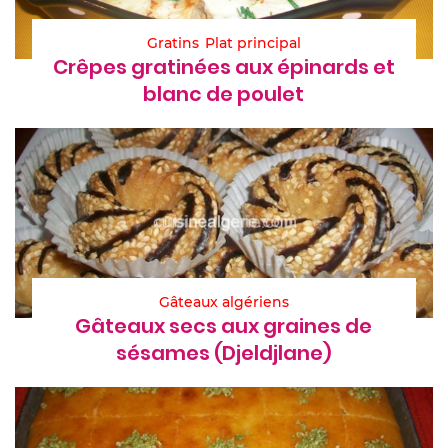
Gratins
Plat principal
Crêpes gratinées aux épinards et
blanc de poulet
Gâteaux algériens
Gâteaux secs aux graines de
sésames (Djeldjlane)