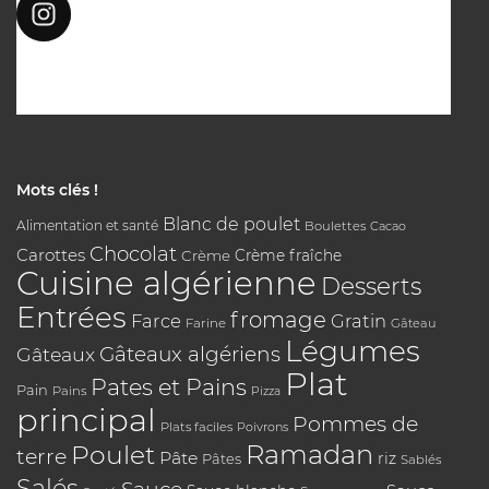
Mots clés !
Blanc de poulet
Alimentation et santé
Boulettes
Cacao
Chocolat
Carottes
Crème
Crème fraîche
Cuisine algérienne
Desserts
Entrées
fromage
Farce
Gratin
Farine
Gâteau
Légumes
Gâteaux algériens
Gâteaux
Plat
Pates et Pains
Pain
Pains
Pizza
principal
Pommes de
Plats faciles
Poivrons
Poulet
Ramadan
terre
Pâte
riz
Pâtes
Sablés
Salés