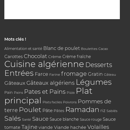
Mots clés !
Blanc de poulet
Alimentation et santé
Boulettes
Cacao
Chocolat
Carottes
Crème
Crème fraîche
Cuisine algérienne
Desserts
Entrées
fromage
Farce
Gratin
Farine
Gâteau
Légumes
Gâteaux algériens
Gâteaux
Plat
Pates et Pains
Pain
Pains
Pizza
principal
Pommes de
Plats faciles
Poivrons
Poulet
Ramadan
terre
Pâte
riz
Pâtes
Sablés
Salés
Sauce
Sauce
Sauce blanche
Sauce rouge
Santé
Tajine
Volailles
tomate
Viande hachée
viande