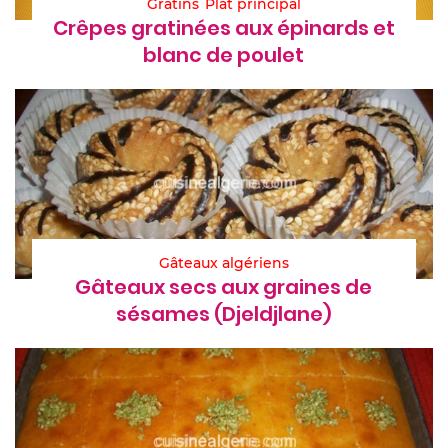
Gratins
Plat principal
Crêpes gratinées aux épinards et
blanc de poulet
Gâteaux algériens
Gâteaux secs aux graines de
sésames (Djeldjlane)