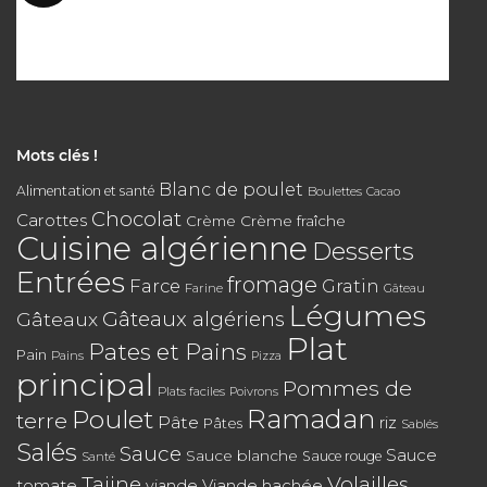
Mots clés !
Blanc de poulet
Alimentation et santé
Boulettes
Cacao
Chocolat
Carottes
Crème
Crème fraîche
Cuisine algérienne
Desserts
Entrées
fromage
Farce
Gratin
Farine
Gâteau
Légumes
Gâteaux algériens
Gâteaux
Plat
Pates et Pains
Pain
Pains
Pizza
principal
Pommes de
Plats faciles
Poivrons
Poulet
Ramadan
terre
Pâte
riz
Pâtes
Sablés
Salés
Sauce
Sauce
Sauce blanche
Sauce rouge
Santé
Tajine
Volailles
tomate
Viande hachée
viande