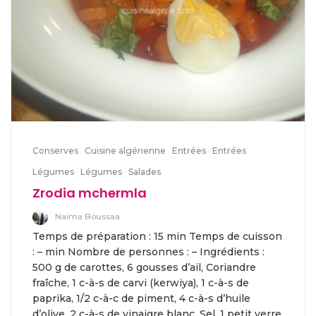
Conserves
Cuisine algérienne
Entrées
Entrées
Légumes
Légumes
Salades
Zrodia mchermla
Naima Boussaa
Temps de préparation : 15 min Temps de cuisson
: – min Nombre de personnes : – Ingrédients :
500 g de carottes, 6 gousses d’ail, Coriandre
fraîche, 1 c-à-s de carvi (kerwiya), 1 c-à-s de
paprika, 1/2 c-à-c de piment, 4 c-à-s d’huile
d’olive, 2 c-à-s de vinaigre blanc, Sel, 1 petit verre