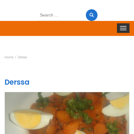
Search
for:
Toggle 
Home
Derssa
Derssa