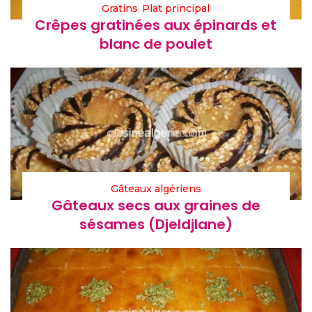
Gratins
Plat principal
Crêpes gratinées aux épinards et
blanc de poulet
Gâteaux algériens
Gâteaux secs aux graines de
sésames (Djeldjlane)